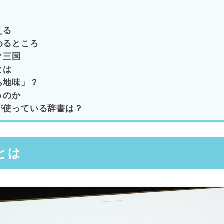
える
めるところ
？三国
とは
ら地味」？
うのか
が使っている辞書は？
とは