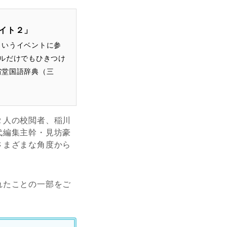
イト２」
というイベントに参
ルだけでもひきつけ
省堂国語辞典（三
２人の校閲者、稲川
代編集主幹・見坊豪
さまざまな角度から
れたことの一部をご