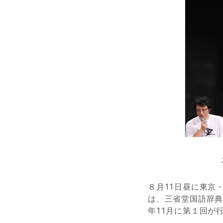
８月11日昼に東京
は、三省堂国語辞典
年11月に第１回が