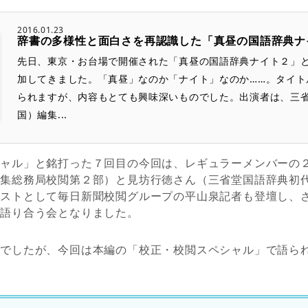
2016.01.23
辞書の多様性と面白さを再認識した「真昼の国語辞典ナ
先日、東京・お台場で開催された「真昼の国語辞典ナイト２」
加してきました。「真昼」なのか「ナイト」なのか……。タイト
られますが、内容もとても興味深いものでした。出演者は、三
国）編集...
シャル」と銘打った７回目の今回は、レギュラーメンバーの
編集総務局校閲第２部）と見坊行徳さん（三省堂国語辞典初
ゲストとして毎日新聞校閲グループの平山泉記者も登壇し、
て語り合う会となりました。
容でしたが、今回は本編の「校正・校閲スペシャル」で語ら