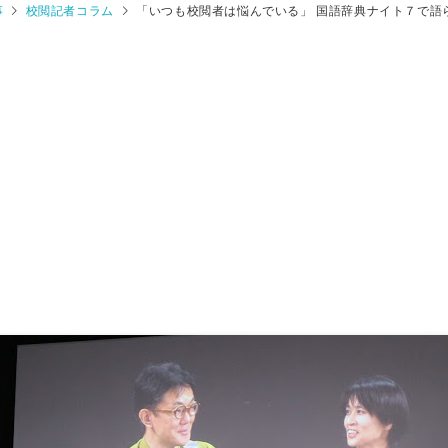
事
校閲記者コラム
「いつも校閲者は悩んでいる」 国語辞典ナイト７で語