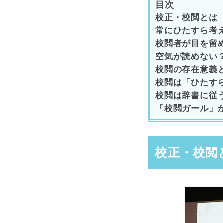
目次
校正・校閲とは
常にひたすら考
校閲者が目を留
空気が読めない
校閲の存在意義
校閲は「ひたす
校閲は辞書に従
「校閲ガール」
校正・校閲