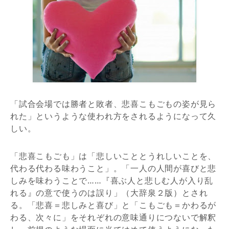
「試合会場では勝者と敗者、悲喜こもごもの姿が見ら
れた」というような使われ方をされるようになって久
しい。
「悲喜こもごも」は「悲しいこととうれしいことを、
代わる代わる味わうこと」。「一人の人間が喜びと悲
しみを味わうことで……『喜ぶ人と悲しむ人が入り乱
れる』の意で使うのは誤り」（大辞泉２版）とされ
る。「悲喜＝悲しみと喜び」と「こもごも＝かわるが
わる、次々に」をそれぞれの意味通りにつないで解釈