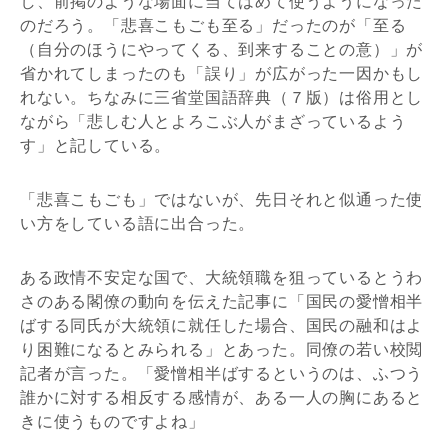
し、前掲のような場面に当てはめて使うようになった
のだろう。「悲喜こもごも至る」だったのが「至る
（自分のほうにやってくる、到来することの意）」が
省かれてしまったのも「誤り」が広がった一因かもし
れない。ちなみに三省堂国語辞典（７版）は俗用とし
ながら「悲しむ人とよろこぶ人がまざっているよう
す」と記している。
「悲喜こもごも」ではないが、先日それと似通った使
い方をしている語に出合った。
ある政情不安定な国で、大統領職を狙っているとうわ
さのある閣僚の動向を伝えた記事に「国民の愛憎相半
ばする同氏が大統領に就任した場合、国民の融和はよ
り困難になるとみられる」とあった。同僚の若い校閲
記者が言った。「愛憎相半ばするというのは、ふつう
誰かに対する相反する感情が、ある一人の胸にあると
きに使うものですよね」