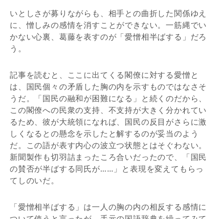
いとしさが募りながらも、相手との曲折した関係ゆえ
に、憎しみの感情を消すことができない。一筋縄でい
かない心裏、葛藤を表すのが「愛憎相半ばする」だろ
う。
記事を読むと、ここに出てくる閣僚に対する愛憎と
は、国民個々の矛盾した胸の内を示すものではなさそ
うだ。「国民の融和が困難になる」と続くのだから、
この閣僚への民衆の支持、不支持が大きく分かれてい
るため、彼が大統領になれば、国民の反目がさらに激
しくなるとの懸念を示したと解するのが妥当のよう
だ。この語が表す内心の波立つ状態とはそぐわない。
新聞製作も切羽詰まったころ合いだったので、「国民
の賛否が半ばする同氏が……」と表現を変えてもらっ
てしのいだ。
「愛憎相半ばする」は一人の胸の内の相反する感情に
ついて使うと言ったが、手元の国語辞典を繰ってみて