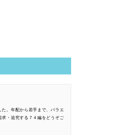
した。年配から若手まで、バラエ
追求・追究する７４編をどうぞご