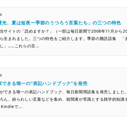
26
曙光、夏は短夜ー季節のうつろう言葉たち」の三つの特色
当サイトの「読めますか？」（一部は毎日新聞で2008年11月から2
ら生まれました。三つの特色をご紹介します。季節の難読語集 「
し」……これらの言...
26
索できる唯一の“表記ハンドブック”を発売
ができる唯一の表記ハンドブック、毎日新聞用語集を発売しました
ろん、紛らわしい言葉などを集め、校閲者が常識とする雑学的知識
Kindleで...