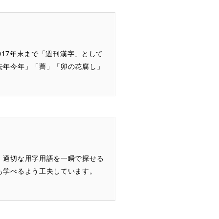
017年末まで「週刊漢字」として
去年今年」「薺」「卯の花腐し」
。適切な用字用語を一瞬で探せる
も学べるよう工夫しています。