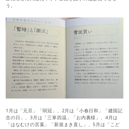
う。
1月は「元旦」「弱冠」、2月は「小春日和」「建国記
念の日」、3月は「三寒四温」「お内裏様」、4月は
「はなむけの言葉」「新規まき直し」、5月は「こど