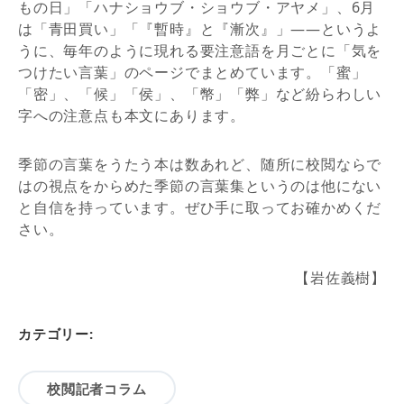
もの日」「ハナショウブ・ショウブ・アヤメ」、6月
は「青田買い」「『暫時』と『漸次』」――というよ
うに、毎年のように現れる要注意語を月ごとに「気を
つけたい言葉」のページでまとめています。「蜜」
「密」、「候」「侯」、「幣」「弊」など紛らわしい
字への注意点も本文にあります。
季節の言葉をうたう本は数あれど、随所に校閲ならで
はの視点をからめた季節の言葉集というのは他にない
と自信を持っています。ぜひ手に取ってお確かめくだ
さい。
【岩佐義樹】
カテゴリー:
校閲記者コラム