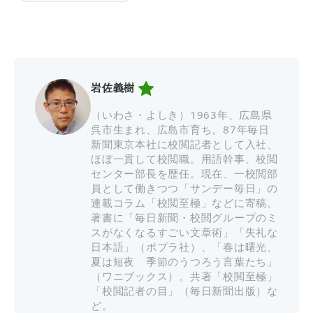
岩佐義樹
（いわさ・よしき）1963年、広島県
呉市生まれ、広島市育ち。87年毎日
新聞東京本社に校閲記者として入社、
ほぼ一貫して校閲職。用語幹事、校閲
センター部長を歴任。現在、一校閲部
員として働きつつ「サンデー毎日」の
連載コラム「校閲至極」などに寄稿。
著書に「毎日新聞・校閲グループのミ
スがなくなるすごい文章術」「失礼な
日本語」（ポプラ社）、「春は曙光、
夏は短夜 季節のうつろう言葉たち」
（ワニブックス）。共著「校閲至極」
「校閲記者の目」（毎日新聞出版）な
ど。