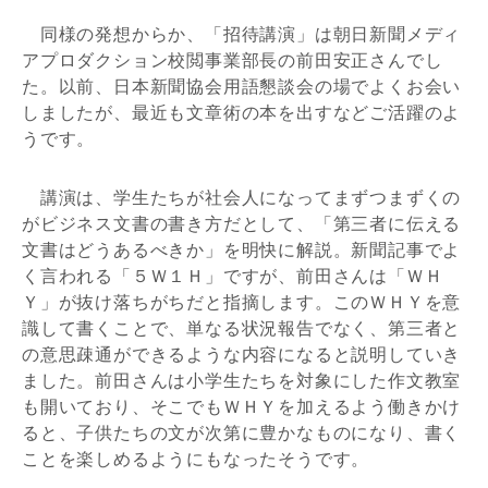
同様の発想からか、「招待講演」は朝日新聞メディ
アプロダクション校閲事業部長の前田安正さんでし
た。以前、日本新聞協会用語懇談会の場でよくお会い
しましたが、最近も文章術の本を出すなどご活躍のよ
うです。
講演は、学生たちが社会人になってまずつまずくの
がビジネス文書の書き方だとして、「第三者に伝える
文書はどうあるべきか」を明快に解説。新聞記事でよ
く言われる「５Ｗ１Ｈ」ですが、前田さんは「ＷＨ
Ｙ」が抜け落ちがちだと指摘します。このＷＨＹを意
識して書くことで、単なる状況報告でなく、第三者と
の意思疎通ができるような内容になると説明していき
ました。前田さんは小学生たちを対象にした作文教室
も開いており、そこでもＷＨＹを加えるよう働きかけ
ると、子供たちの文が次第に豊かなものになり、書く
ことを楽しめるようにもなったそうです。