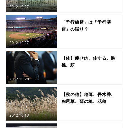
2012.10.27
「予行練習」は「予行演
習」の誤り？
2012.10.27
【体】痩せ肉、体する、胸
椎、顋
2012.10.20
【秋の穂】穂薄、吾木香、
狗尾草、蒲の穂、花穂
2012.10.13