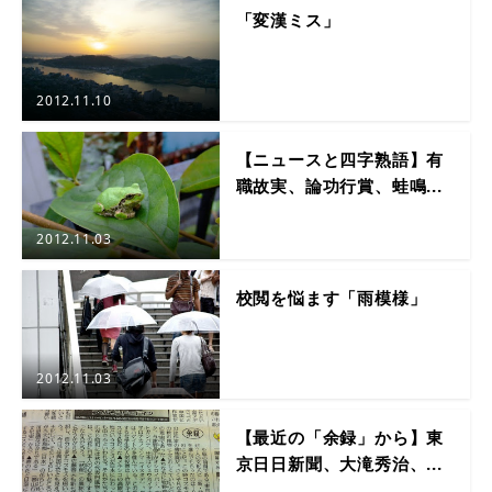
「変漢ミス」
2012.11.10
【ニュースと四字熟語】有
職故実、論功行賞、蛙鳴...
2012.11.03
校閲を悩ます「雨模様」
2012.11.03
【最近の「余録」から】東
京日日新聞、大滝秀治、...