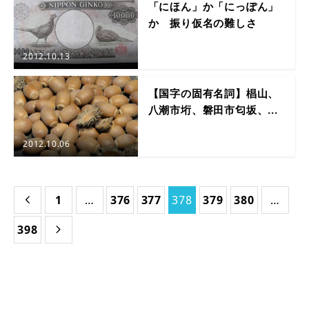
「にほん」か「にっぽん」
か 振り仮名の難しさ
2012.10.13
【国字の固有名詞】椙山、
八潮市垳、磐田市匂坂、...
2012.10.06
1
…
376
377
378
379
380
…

398
