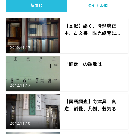
新着順
タイトル順
【文献】繙く、浄瑠璃正
本、古文書、眼光紙背に...
2012.11.17
「師走」の語源は
2012.11.17
【国語調査】向津具、真
逆、割愛、凡例、若気る
2012.11.10