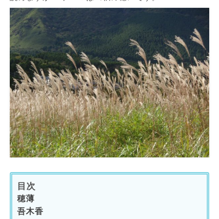
目次
穂薄
吾木香