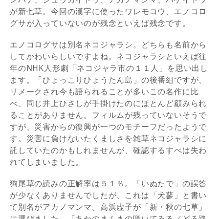
が新七草。今回の漢字に使ったワレモコウ、エノコロ
グサが入っていないのが残念といえば残念です。
エノコログサは別名ネコジャラシ。どちらも名前から
してかわいらしいですよね。ネコジャラシといえば往
年のNHK人形劇「ネコジャラ市の１１人」を思い出し
ます。「ひょっこりひょうたん島」の後番組ですが、
リメークされ今も語られることが多いこの名作に比
べ、同じ井上ひさしが手掛けたのにほとんど顧みられ
ることがありません。フィルムが残っていないそうで
すが、災害からの復興が一つのモチーフだったようで
す。災害に負けないたくましさを雑草ネコジャラシに
託していたのかもしれませんが、確認するすべは失わ
れてしまいました。
狗尾草の読みの正解率は５１％。「いぬたで」の誤答
が少なくありませんでしたが、これは「犬蓼」と書い
て別名がアカノマンマ。高浜虚子が「新・秋の七草」
に選びました。「あかのまんまの咲いてゐる／どろ路