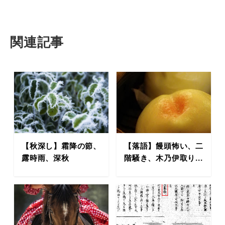
関連記事
【秋深し】霜降の節、
【落語】饅頭怖い、二
露時雨、深秋
階騒き、木乃伊取り...