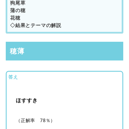
狗尾草
蒲の穂
花穂
◇結果とテーマの解説
穂薄
答え
ほすすき
（正解率 78％）