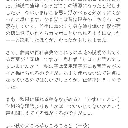
た。解説で蒲鉾（かまぼこ）の語源になったと記しま
したが、今のかまぼこを思い浮かべると分かりにくか
ったと思います。かまぼこは昔は現在の「ちくわ」の
形をしていて、竹串に魚のすり身を塗り焼いた形が蒲
の穂に似ていたからカマボコといわれるようになった
――と説明したほうがよかったかもしれません。
さて、辞書や百科事典でこれらの草花の説明で出てく
る言葉が「花穂」ですが、思わず「かほ」と読んでし
まいませんか？ 穂の字は常用漢字表にも音読みがス
イと掲げられるのですが、あまり使わないので盲点に
なっているのではないでしょうか。正解率は５１％で
した。
まあ、秋風に揺れる穂をながめると「かすい」という
学術的な漢語よりも「かほ」でいいじゃないかという
声も聞こえてくる気がするのですが……。
よい秋や犬ころ草もころころと（一茶）