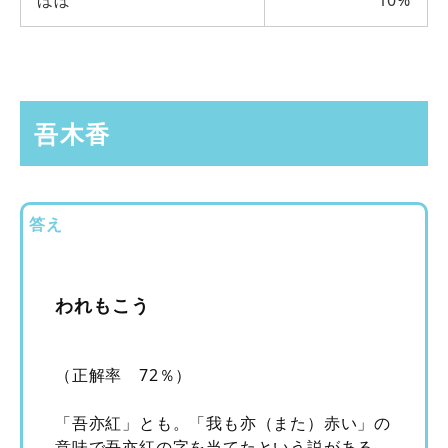
ほぼ
10%
吾木香
答え
われもこう
（正解率 72％）
「吾亦紅」とも。「我も亦（また）赤い」の
意味で吾亦紅の字を当てたという説がある