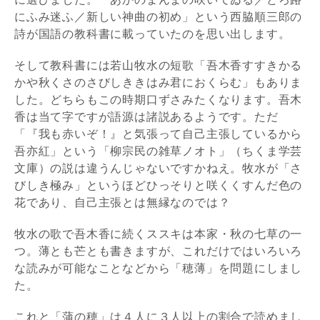
にふみ迷ふ／新しい神曲の初め」という西脇順三郎の
詩が国語の教科書に載っていたのを思い出します。
そして教科書には若山牧水の短歌「吾木香すすきかる
かや秋くさのさびしききはみ君におくらむ」もありま
した。どちらもこの時期口ずさみたくなります。吾木
香は当て字ですが語源は諸説あるようです。ただ
「『我も赤いぞ！』と気張って自己主張しているから
吾亦紅」という「柳宗民の雑草ノオト」（ちくま学芸
文庫）の説は違うんじゃないですかねえ。牧水が「さ
びしき極み」というほどひっそりと咲くくすんだ色の
花であり、自己主張とは無縁なのでは？
牧水の歌で吾木香に続くススキは本家・秋の七草の一
つ。薄とも芒とも書きますが、これだけではいろいろ
な読みが可能なことなどから「穂薄」を問題にしまし
た。
これと「蒲の穂」は４人に３人以上の割合で読めまし