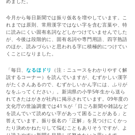
めました。
今月から毎日新聞では振り仮名を増やしています。こ
れまでは原則、常用漢字ではない字を含む言葉や、特
に読みにくい固有名詞などしかつけていませんでした
が、今後は段階的に、固有名詞や専門用語、四字熟語
のほか、読みづらいと思われる字に積極的につけてい
くことになりました。
「毎日、
なるほドリ
（注：ニュースをわかりやすく解
説するコーナー）を読んでいますが、むずかしい漢字
がたくさんあるので、むずかしいかん字には、ふりが
なをふってください」。新潟県の小学5年生から送ら
れてきたはがきが社内に掲示されています。09年度の
文化庁の世論調査では41％が「日ごろ新聞や雑誌など
を読んでいて読めない字があって困ることがある」と
答えています。振り仮名の「正解」を見つけにくかっ
たり決めかねたりして悩むこともありそうですが、よ