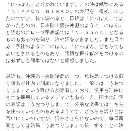
「にっぽん」と分かれています。この時は紙幣にある
「ＮＩＰＰＯＮ ＧＩＮＫＯ」の表記を「根拠」にし
たのですが、後で調べると、日銀は「にっぽん」でよ
かったものの、日本陸上競技連盟のように「にほん」
と読むのにローマ字表記では「Ｎｉｐｐｏｎ」となる
ものもあるのを知り、冷や汗をかきました。また日本
赤十字社のように「にほん」「にっぽん」どちらでも
よいとされるものもあり、適切な振り仮名をつけるの
は必ずしも簡単ではないと痛感しました。
最近も、沖縄県・尖閣諸島の一つ、魚釣島につける振
り仮名が社内で問題になりました。一般には「うおつ
りじま」という呼び方が定着しており、慣用を理由に
それを採用しているメディアもある一方、国土地理院
の表記は「うおつりしま」で、公的な文書ではこちら
を使っているものもあるようです。どちらも誤りとは
言いにくいのですが、混在させられないので、毎日新
聞としては結局「うおつりしま」で統一することに決