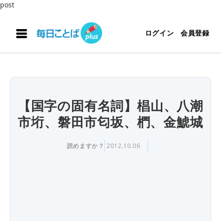
post
ログイン
会員登録
【国字の固有名詞】椙山、八潮
市垳、磐田市匂坂、椚、金鯱城
読めますか？
2012.10.06