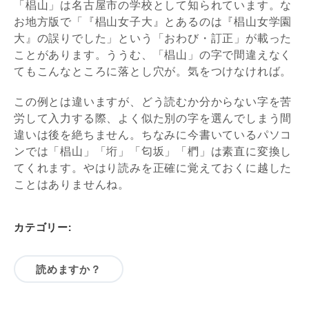
「椙山」は名古屋市の学校として知られています。な
お地方版で「『椙山女子大』とあるのは『椙山女学園
大』の誤りでした」という「おわび・訂正」が載った
ことがあります。ううむ、「椙山」の字で間違えなく
てもこんなところに落とし穴が。気をつけなければ。
この例とは違いますが、どう読むか分からない字を苦
労して入力する際、よく似た別の字を選んでしまう間
違いは後を絶ちません。ちなみに今書いているパソコ
ンでは「椙山」「垳」「匂坂」「椚」は素直に変換し
てくれます。やはり読みを正確に覚えておくに越した
ことはありませんね。
カテゴリー:
読めますか？