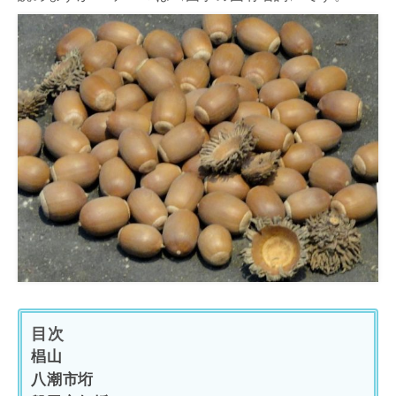
目次
椙山
八潮市垳