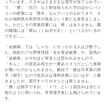
っています。クヌギはさまざまな漢字が当てられてい
て、「櫟」「功刀」など割合知られた字のほかにパソ
コンの変換には「歴木」なんていうのも出てきて、そ
れが福岡県大牟田市の地名という新たな発見をしまし
た。ただしその変換辞書には「樟」はありません。隣
の職場には「樟山（くぬぎやま）」という人がいるの
ですが……。
「金鯱城」では「しゃち」に引っかかる人は少数でし
た。戦前のプロ野球球団「名古屋金鯱軍」や、競馬の
「金鯱賞」がそれほど有名とは思われませんので、
「きんこ」の音読み同士が一番ありそうだという推測
が働いたのかもしれません。解説で「鯱は日本製の漢
字（国字）なので音読みは漢和辞典にないはず」と書
きましたが、国字すべてがそうとは限りません。
「働」は国字ですが、「ドウ」という音読みは当たり
前のように用いられ、常用漢字表にも掲げられていま
す。