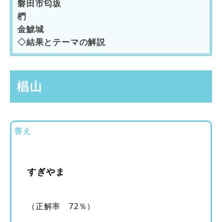
磐田市匂坂
椚
金鯱城
◇結果とテーマの解説
椙山
答え
すぎやま
（正解率 72％）