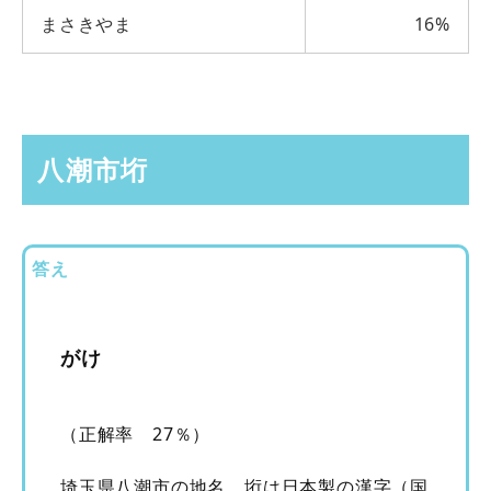
まさきやま
16%
八潮市垳
答え
がけ
（正解率 27％）
埼玉県八潮市の地名。垳は日本製の漢字（国