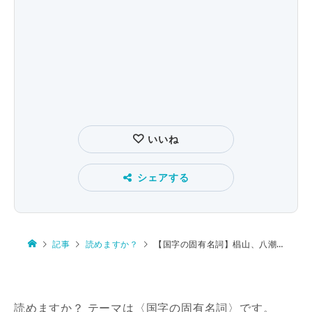
いいね
シェアする
記事
読めますか？
【国字の固有名詞】椙山、八潮市垳、磐田市匂坂、椚、金鯱城
読めますか？ テーマは〈国字の固有名詞〉です。