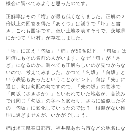
機会に調べてみようと思ったのです。
正解率はその「垳」が最も低くなりました。正解の２
倍以上の回答を得た「あくつ」は漢字で「圷」と書
き、これも国字です。低い土地を表すそうで、茨城県
にかつて「圷村」が存在しました。
「垳」に加え「匂坂」「椚」が50％以下。「匂坂」は
同僚にもその名前の人がいます。なぜ「匂」が「さ
ぎ」になるのか。調べても正解らしいのが見つからな
いので、考えてみました。かつて「勾坂」「向坂」と
いう表記もあったということがヒント。向は「先」に
通じ、勾は勾配の勾ですので、「先の坂」の意味で
「向坂（さきさか）」といわれていた地名が、音読み
では同じ「勾坂」の字へと変わり、さらに酷似した字
の「匂坂」に変化していったのでは？ 根拠がない推
理に過ぎませんが、いかがでしょう。
椚は埼玉県春日部市、福井県あわら市などの地名にな