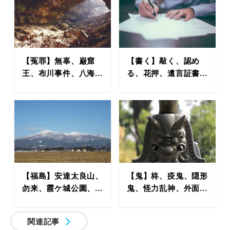
【冤罪】無辜、巌窟
【書く】敲く、認め
王、布川事件、八海...
る、花押、遺言証書...
【福島】安達太良山、
【鬼】柊、疫鬼、隠形
勿来、霞ケ城公園、...
鬼、怪力乱神、外面...
関連記事