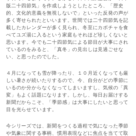
版二十四節気」を作成しようとしたところ、「歴史
的、文化的意義を無視しないで」といった反発の声が
多く寄せられたといいます。世間では二十四節気を記
載したカレンダーが多く見られ、冬至にカボチャを食
べてユズ湯に入るという家庭もそれほど珍しくないと
思います。今でも二十四節気による節目が大事にされ
ているのをみると、「真冬」の見出しは見過ごせな
い、と思ったのでした。
４月になっても雪が降ったり、１０月近くなっても厳
しい暑さが続いたりするので、今、自分がどの季節に
いるのか分からなくなってしまいますし、気候の「異
変」もよく話題になります。しかし、毎日お届けする
新聞だからこそ、「季節感」は大事にしたいと思って
目を光らせています。
今シリーズでは、新聞をつくる過程で気になった季節
や気象に関する事柄、慣用表現などに焦点を当てて取