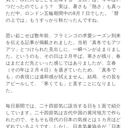
つだったのでしょう？ 実は、暑さも「熱さ」も真っ
ただ中、ロンドン五輪期間中の8月７日でした。「暦
の上では」もうすっかり秋だったんですね。
思い起こせば数年前、フラミンゴの求愛シーズン到来
を伝える記事が掲載されました。当初「真冬でもアツ
アツ」とつけられた見出しに、一瞬ペンが止まりまし
た。というのも、その日は２月半ば。寒さが残り、春
はまだまだ先といった感じではありましたが、立春
（その年は２月４日）を過ぎていたため、「真冬で
も」の表現には違和感が拭えません。結局、その旨を
アピールして、「寒くても」と直すことになりまし
た。
毎日新聞では、二十四節気に該当する日を１面で紹介
しています。二十四節気は古代中国の黄河地方で作ら
れたので、そもそも現代の日本の気候とは１カ月ほど
ずれているようです。しかし、日本気象協会が「日本