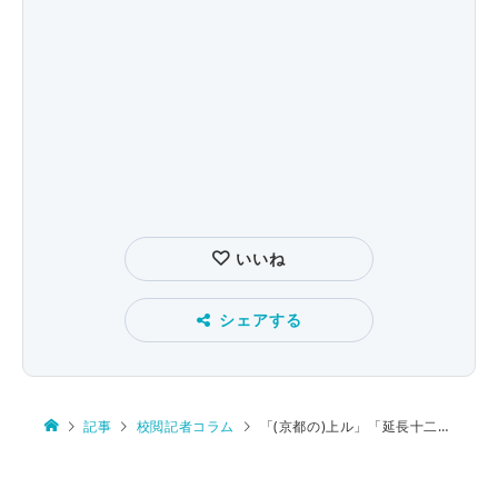
いいね
シェアする
記事
校閲記者コラム
「(京都の)上ル」「延長十二回を投げ抜く」「快復」「ヴァー」