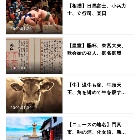
【相撲】日馬富士、小兵力
士、立行司、楽日
2009.01.26
【皇室】賜杯、東宮大夫、
歌会始の召人、御名御璽
2009.01.19
【牛】遅牛も淀、牛頭天
王、角を矯めて牛を殺す...
2009.01.09
【ニュースの地名】門真
市、鞆の浦、化女沼、新...