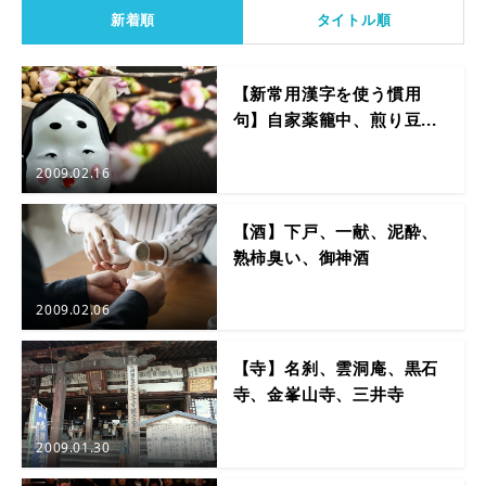
新着順
タイトル順
【新常用漢字を使う慣用
句】自家薬籠中、煎り豆...
2009.02.16
【酒】下戸、一献、泥酔、
熟柿臭い、御神酒
2009.02.06
【寺】名刹、雲洞庵、黒石
寺、金峯山寺、三井寺
2009.01.30