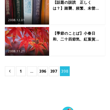
【話題の誤読 正しく
は？】踏襲、頻繁、未曽...
2008.12.01
【季節のことば】小春日
和、二十四節気、紅葉賀...
2008.11.21
1
…
396
397
398
