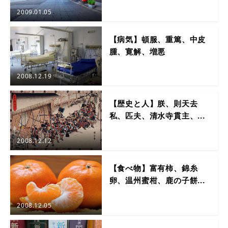
2009.01.05
【病気】頓服、重篤、中皮
腫、寛解、増悪
2008.12.19
【歴史と人】朕、則天去
私、匹夫、清水寺貫主、...
2008.12.12
【食べ物】富有柿、錦糸
卵、温州蜜柑、鹿の子餅...
2008.12.05