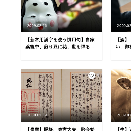
2009.02.16
2009.02
【新常用漢字を使う慣用句】自家
【酒】
薬籠中、煎り豆に花、世を憚る...
い、御
3
2009.01.19
2009.01
【皇室】賜杯、東宮大夫、歌会始
【牛】