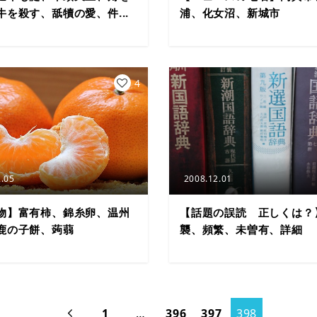
牛を殺す、舐犢の愛、件...
浦、化女沼、新城市
4
.05
2008.12.01
物】富有柿、錦糸卵、温州
【話題の誤読 正しくは？
鹿の子餅、蒟蒻
襲、頻繁、未曽有、詳細
1
…
396
397
398
