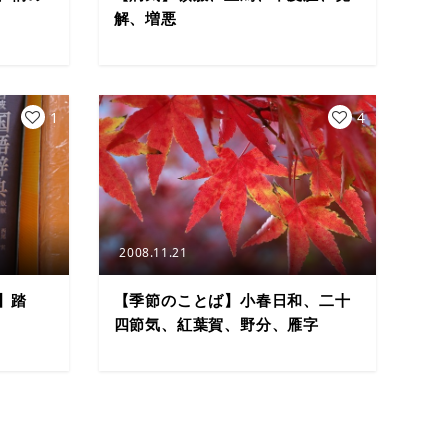
解、増悪
1
4
2008.11.21
】踏
【季節のことば】小春日和、二十
四節気、紅葉賀、野分、雁字