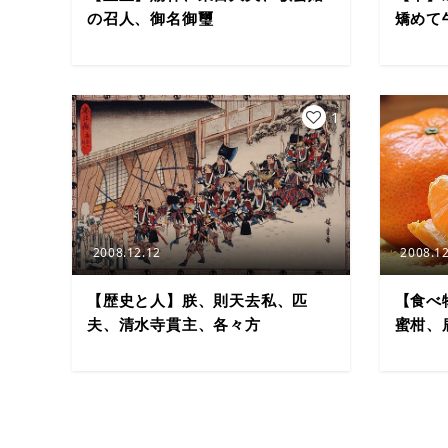
の召人、御名御璽
矯めて
1
2008.12.12
2008.12
【歴史と人】朕、則天去私、匹
【食べ
夫、清水寺貫主、各々方
蜜柑、