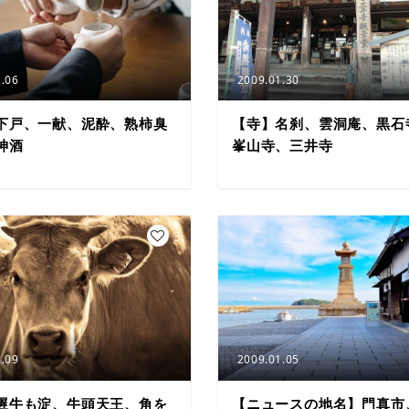
.06
2009.01.30
下戸、一献、泥酔、熟柿臭
【寺】名刹、雲洞庵、黒石
神酒
峯山寺、三井寺
3
.09
2009.01.05
遅牛も淀、牛頭天王、角を
【ニュースの地名】門真市