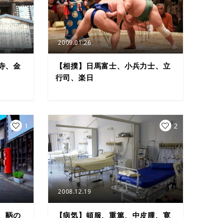
2009.01.26
寺、金
【相撲】日馬富士、小兵力士、立
行司、楽日
1
2
2008.12.19
、鞆の
【病気】頓服、重篤、中皮腫、寛