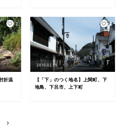
2
2
2010.02.15
肘折温
【「下」のつく地名】上関町、下
地島、下呂市、上下町
