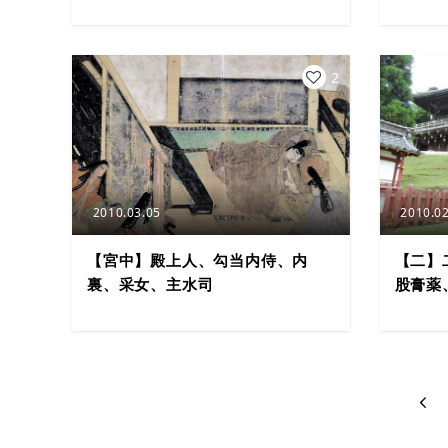
2
2010.03.05
2010.02
【宮中】殿上人、勾当内侍、内
【二】
裏、采女、主水司
股膏薬
