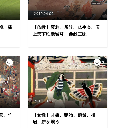
2010.04.09
桜、蒲
【仏教】冥利、所詮、仏生会、天
上天下唯我独尊、遊戯三昧
2
2
2010.03.12
景、竹
【女性】才媛、艶冶、婉然、柳
眉、妍を競う