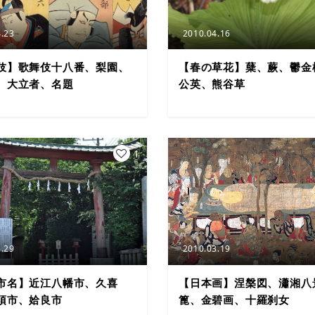
.23
2010.04.16
伎】歌舞伎十八番、梨園、
【春の草花】蘖、蕨、鬱金
、大立者、名題
公英、熊谷草
1
.29
2010.03.19
市名】近江八幡市、久喜
【日本画】涅槃図、瀟湘八
須市、姶良市
篦、金碧画、十羅刹女