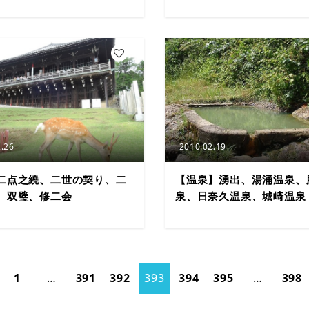
2
.26
2010.02.19
二点之繞、二世の契り、二
【温泉】湧出、湯涌温泉、
、双璧、修二会
泉、日奈久温泉、城崎温泉
1
…
391
392
393
394
395
…
398