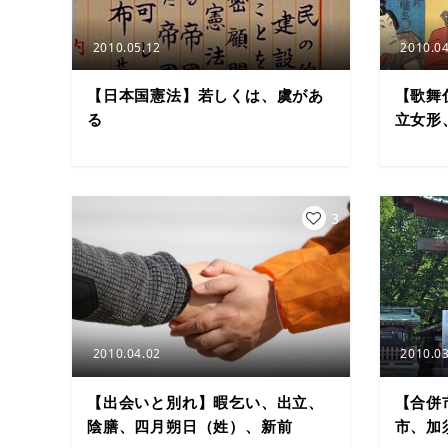
2010.05.12
2010.04
【日本国憲法】若しくは、虞があ
【歌舞
る
立女形
3
2010.04.02
2010.03
【出会いと別れ】暇乞い、出立、
【合併
陰膳、四月朔日（姓）、新前
市、加