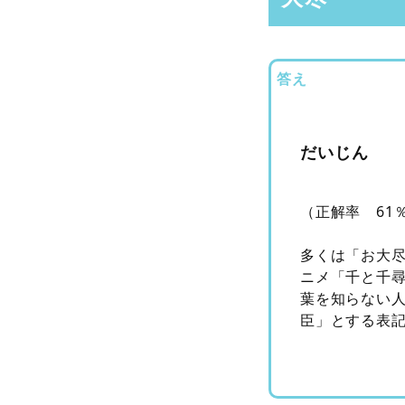
答え
だいじん
（正解率 61
多くは「お大
ニメ「千と千
葉を知らない
臣」とする表