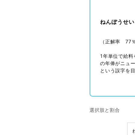
ねんぽうせい
（正解率 77
1年単位で給
の年俸がニュ
という誤字を
選択肢と割合