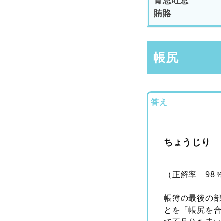
青息吐息
賄賂
帳尻
答え
ちょうじり
（正解率 98
帳簿の最後の
とを「帳尻を