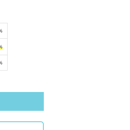
%
%
%