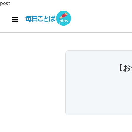
post
【お