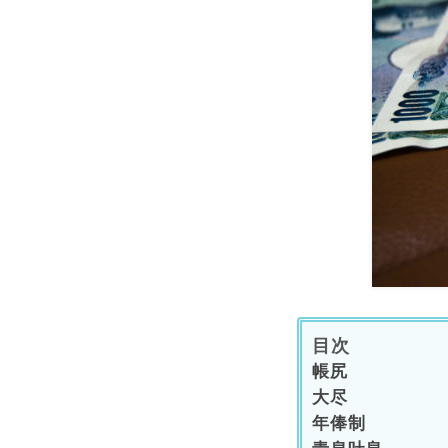
目次
帳尻
大尽
年俸制