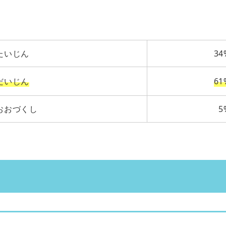
たいじん
34
だいじん
61
おおづくし
5