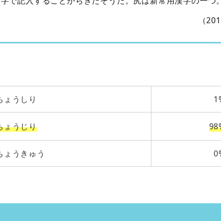
い字で記入することからきたそうだ。尻は新常用漢字の一つ
（20
ちょうしり
1
ちょうじり
98
ちょうきゅう
0