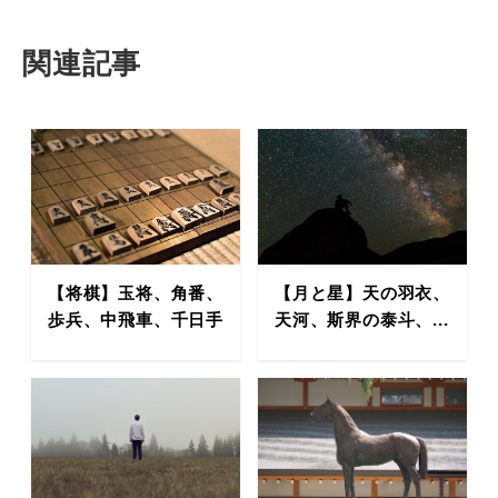
関連記事
【将棋】玉将、角番、
【月と星】天の羽衣、
歩兵、中飛車、千日手
天河、斯界の泰斗、...