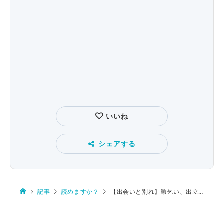
いいね
シェアする
記事
読めますか？
【出会いと別れ】暇乞い、出立、陰膳、四月朔日（姓）、新前