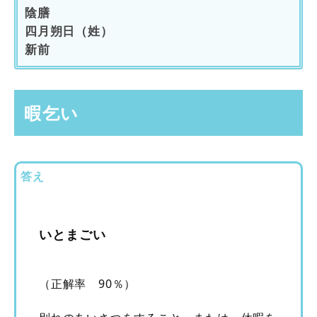
陰膳
四月朔日（姓）
新前
暇乞い
答え
いとまごい
（正解率 90％）