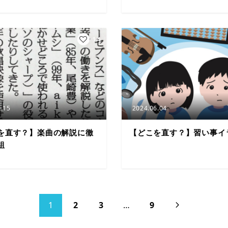
14
.15
2024.06.04
を直す？】楽曲の解説に徹
【どこを直す？】習い事イ
組
1
2
3
…
9
