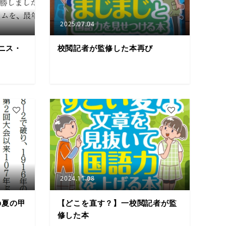
2025.07.04
ニス・
校閲記者が監修した本再び
6
4
2024.11.08
の夏の甲
【どこを直す？】一校閲記者が監
修した本