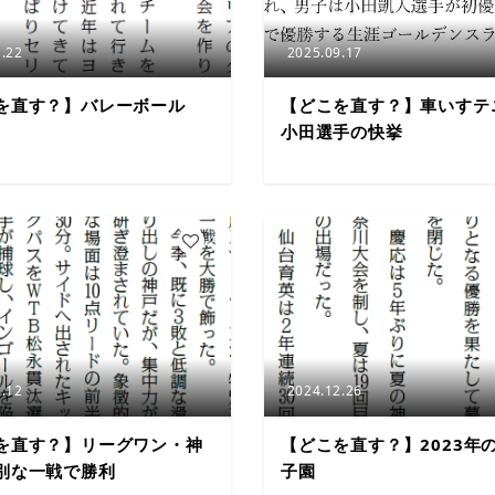
.22
2025.09.17
を直す？】バレーボール
【どこを直す？】車いすテ
小田選手の快挙
3
.12
2024.12.26
を直す？】リーグワン・神
【どこを直す？】2023年
別な一戦で勝利
子園