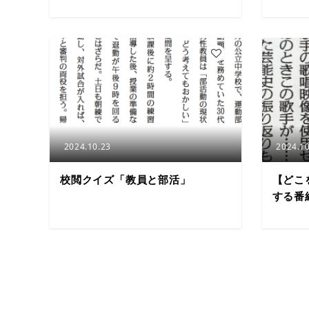
9
2024.10.23
2024.10
校閲クイズ「教員と部活」
【どこ
する番