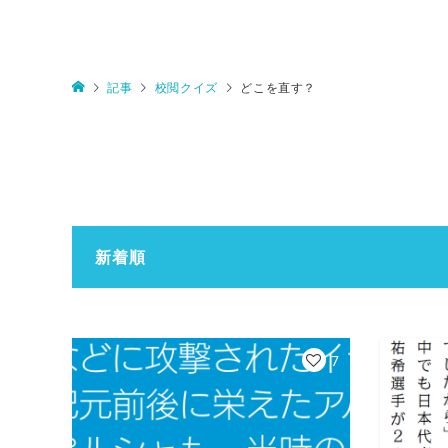
記事
校閲クイズ
どこを直す？
新着順
7