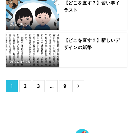
【どこを直す？】習い事イ
ラスト
2024.06.04
【どこを直す？】新しいデ
ザインの紙幣
2024.05.28
1
2
3
…
9
