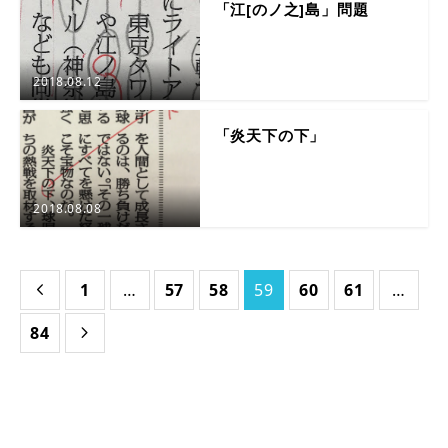
「江[のノ之]島」問題
2018.08.12
「炎天下の下」
2018.08.08
1
…
57
58
59
60
61
…

84
