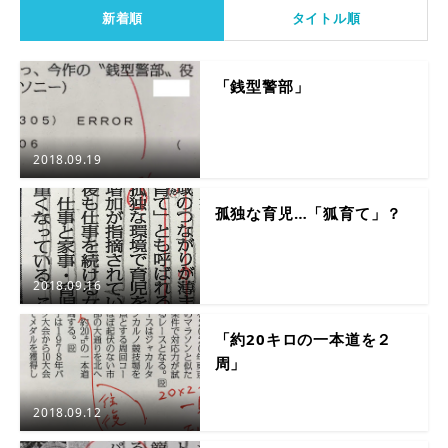
新着順
タイトル順
「銭型警部」
2018.09.19
孤独な育児…「狐育て」？
2018.09.16
「約20キロの一本道を２
周」
2018.09.12