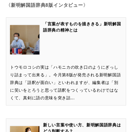
〈新明解国語辞典8版インタビュー〉
「言葉が表すものを描ききる」新明解国
語辞典の精神とは
トウモロコシの実は「ハモニカの吹き口のようにぎっし
り詰まって出来る」。今月第8版が発売される新明解国語
辞典は「語釈が面白い」といわれますが、編集者は「別
に笑いをとろうと思って語釈をつくっているわけではな
くて、真剣に語の意味を突き詰...
新しい言葉や使い方、新明解国語辞典は
どう判断する？