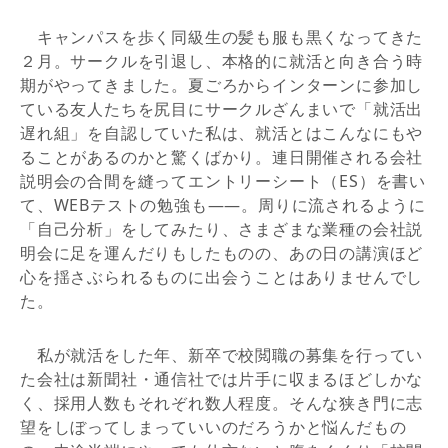
キャンパスを歩く同級生の髪も服も黒くなってきた
２月。サークルを引退し、本格的に就活と向き合う時
期がやってきました。夏ごろからインターンに参加し
ている友人たちを尻目にサークルざんまいで「就活出
遅れ組」を自認していた私は、就活とはこんなにもや
ることがあるのかと驚くばかり。連日開催される会社
説明会の合間を縫ってエントリーシート（ES）を書い
て、WEBテストの勉強も――。周りに流されるように
「自己分析」をしてみたり、さまざまな業種の会社説
明会に足を運んだりもしたものの、あの日の講演ほど
心を揺さぶられるものに出会うことはありませんでし
た。
私が就活をした年、新卒で校閲職の募集を行ってい
た会社は新聞社・通信社では片手に収まるほどしかな
く、採用人数もそれぞれ数人程度。そんな狭き門に志
望をしぼってしまっていいのだろうかと悩んだもの