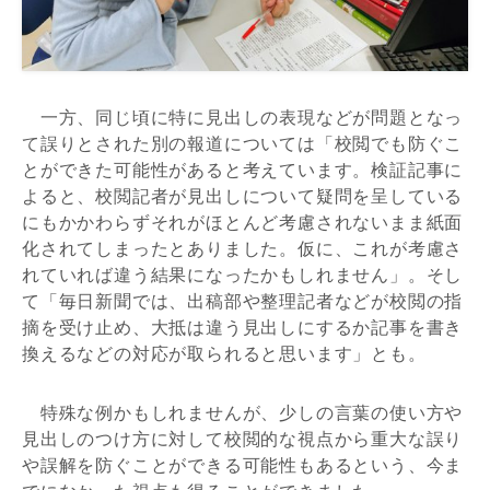
一方、同じ頃に特に見出しの表現などが問題となっ
て誤りとされた別の報道については「校閲でも防ぐこ
とができた可能性があると考えています。検証記事に
よると、校閲記者が見出しについて疑問を呈している
にもかかわらずそれがほとんど考慮されないまま紙面
化されてしまったとありました。仮に、これが考慮さ
れていれば違う結果になったかもしれません」。そし
て「毎日新聞では、出稿部や整理記者などが校閲の指
摘を受け止め、大抵は違う見出しにするか記事を書き
換えるなどの対応が取られると思います」とも。
特殊な例かもしれませんが、少しの言葉の使い方や
見出しのつけ方に対して校閲的な視点から重大な誤り
や誤解を防ぐことができる可能性もあるという、今ま