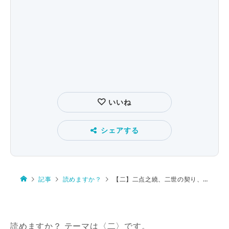
いいね
シェアする
記事
読めますか？
【二】二点之繞、二世の契り、二股膏薬、双璧、修二会
読めますか？ テーマは〈二〉です。