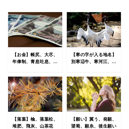
【お金】帳尻、大尽、
【寒の字が入る地名】
年俸制、青息吐息、...
別寒辺牛、寒河江、...
【落葉】楡、落葉松、
【願い】冀う、発願、
堆肥、飛灰、山茶花
望蜀、願糸、後生願い