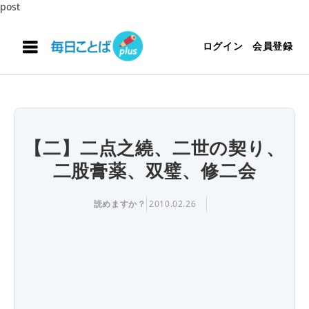
post
ログイン
会員登録
【二】二点之繞、二世の契り、
二股膏薬、双璧、修二会
読めますか？
2010.02.26