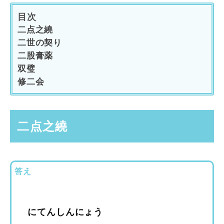
目次
二点之繞
二世の契り
二股膏薬
双璧
修二会
二点之繞
答え
にてんしんにょう