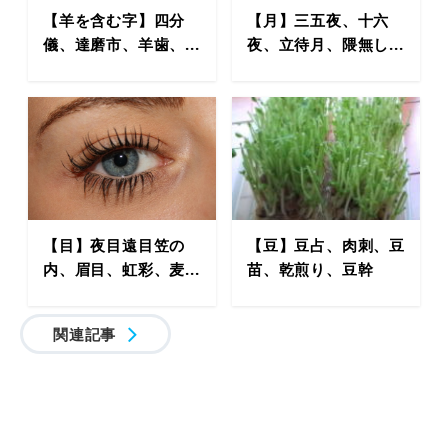
【羊を含む字】四分
【月】三五夜、十六
儀、達磨市、羊歯、...
夜、立待月、隈無し...
【目】夜目遠目笠の
【豆】豆占、肉刺、豆
内、眉目、虹彩、麦...
苗、乾煎り、豆幹
関連記事