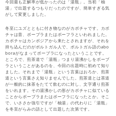
今回最も正解率が低かったのは「湯瓶」。当初「柚
湯」で出題するつもりだったのですが、簡単すぎる気
がして変更しました。
冬至にユズとともに付き物なのがカボチャです。カボ
チャは昔、ボーブラまたはボーフラといわれました。
カボチャはカンボジアから来たとされますが、それを
持ち込んだのがポルトガル人で、ポルトガル語のabo
boraがなまってボーブラになったということです。
ところで、煎茶道で「湯瓶」つまり湯沸かしをボーブ
ラということがあるのを、今回の出題時に初めて知り
ました。それまで「湯瓶」という言葉はおろか、煎茶
道という言葉さえ知りませんでした。煎茶道とは茶道
が一般的に抹茶をたてて飲むのに対し、文字通り煎茶
をいれます。その湯沸かしの形がカボチャに似ている
ことからボーブラまたはボーフラになったとか。そこ
で、いささか強引ですが「柚湯」の代わりに「湯瓶」
を冬至がらみの語として出題した次第です。