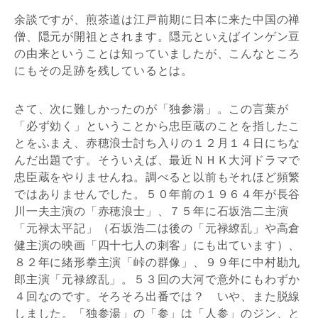
余談ですが、煎茶道は江戸前期に日本に来た中国の禅
僧、隠元が開祖とされます。隠元といえばインゲン豆
の由来ということは知っていましたが、こんなところ
にもその足跡を残しているとは。
さて、次に難しかったのが「独参湯」。この言葉が
「必ず効く」ということから忠臣蔵のことを指したこ
とをふまえ、赤穂浪士討ち入りの１２月１４日にちな
んだ出題です。そういえば、最近ＮＨＫ大河ドラマで
忠臣蔵をやりませんね。調べると以前もそれほど頻繁
ではありませんでした。５０年前の１９６４年が長谷
川一夫主演の「赤穂浪士」、７５年に石坂浩二主演
「元禄太平記」（石坂浩二は後の「元禄繚乱」や高倉
健主演の映画「四十七人の刺客」にも出ています）、
８２年に緒形拳主演「峠の群像」、９９年に中村勘九
郎主演「元禄繚乱」。５３回の大河で意外にもわずか
４回なのです。そろそろ出番では？ いや、また脱線
しました。「独参湯」の「参」は「人参」のジン、と