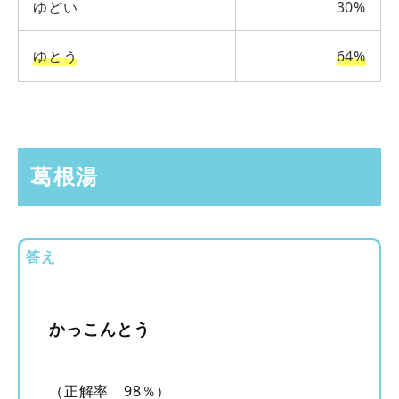
ゆどい
30%
ゆとう
64%
葛根湯
答え
かっこんとう
（正解率 98％）