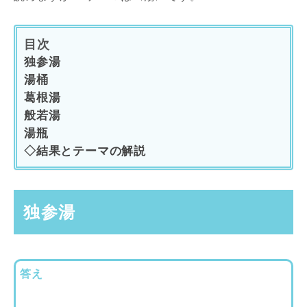
目次
独参湯
湯桶
葛根湯
般若湯
湯瓶
◇結果とテーマの解説
独参湯
答え