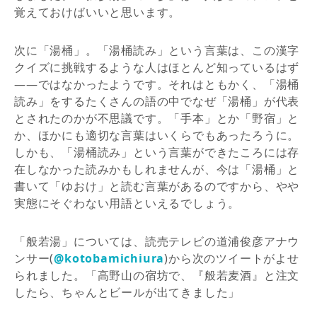
覚えておけばいいと思います。
次に「湯桶」。「湯桶読み」という言葉は、この漢字
クイズに挑戦するような人はほとんど知っているはず
――ではなかったようです。それはともかく、「湯桶
読み」をするたくさんの語の中でなぜ「湯桶」が代表
とされたのかが不思議です。「手本」とか「野宿」と
か、ほかにも適切な言葉はいくらでもあったろうに。
しかも、「湯桶読み」という言葉ができたころには存
在しなかった読みかもしれませんが、今は「湯桶」と
書いて「ゆおけ」と読む言葉があるのですから、やや
実態にそぐわない用語といえるでしょう。
「般若湯」については、読売テレビの道浦俊彦アナウ
ンサー(
@kotobamichiura
)から次のツイートがよせ
られました。「高野山の宿坊で、『般若麦酒』と注文
したら、ちゃんとビールが出てきました」