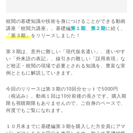
校閲の基礎知識や技術を身につけることができる動画
講座「校閲力講座」。基礎編
第１期
、
第２期
に続く、
「第３期」
をリリースしました！
第３期は、意外に難しい「現代仮名遣い」、迷いやす
い「外来語の表記」、線引きの難しい「誤用表現」な
ど校正・校閲の現場で必要とされる知識を、豊富な実
例とともに解説していきます。
今回のリリースは第３期の10回分セットで5000円
（税込み）。動画１回は10分前後の⻑さです。購⼊期
限も視聴期限もありませんので、ご自身のペースで、
何度でもご覧になれます。
１０月末までに基礎編第３期を購入した方全員にアマ