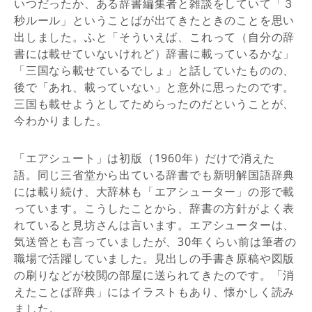
いつだったか、ある辞書編集者と雑談をしていて「３
秒ルール」ということばが出てきたときのことを思い
出しました。ふと「そういえば、これって（自分の辞
書には載せていないけれど）辞書に載っているかな」
「三国なら載せているでしょ」と話していたものの、
後で「あれ、載っていない」と意外に思ったのです。
三国も載せようとしてためらったのだということが、
今わかりました。
「エアシュート」は初版（1960年）だけで消えた
語。同じ三省堂から出ている辞書でも新明解国語辞典
には載り続け、大辞林も「エアシューター」の形で載
っています。こうしたことから、辞書の方針がよく表
れていると見坊さんは言います。エアシューターは、
気送管とも言っていましたが、30年くらい前は筆者の
職場で活躍していました。見出しの手書き原稿や図版
の刷りなどが校閲の部屋に送られてきたのです。「消
えたことば辞典」にはイラストもあり、懐かしく読み
ました。