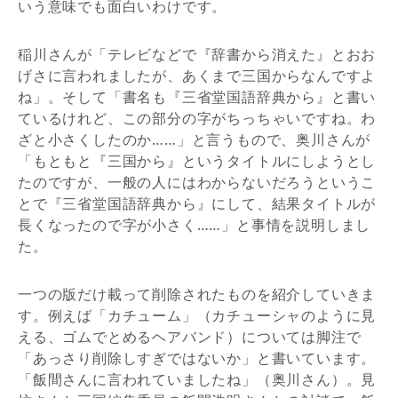
いう意味でも面白いわけです。
稲川さんが「テレビなどで『辞書から消えた』とおお
げさに言われましたが、あくまで三国からなんですよ
ね」。そして「書名も『三省堂国語辞典から』と書い
ているけれど、この部分の字がちっちゃいですね。わ
ざと小さくしたのか……」と言うもので、奥川さんが
「もともと『三国から』というタイトルにしようとし
たのですが、一般の人にはわからないだろうというこ
とで『三省堂国語辞典から』にして、結果タイトルが
長くなったので字が小さく……」と事情を説明しまし
た。
一つの版だけ載って削除されたものを紹介していきま
す。例えば「カチューム」（カチューシャのように見
える、ゴムでとめるヘアバンド）については脚注で
「あっさり削除しすぎではないか」と書いています。
「飯間さんに言われていましたね」（奥川さん）。見