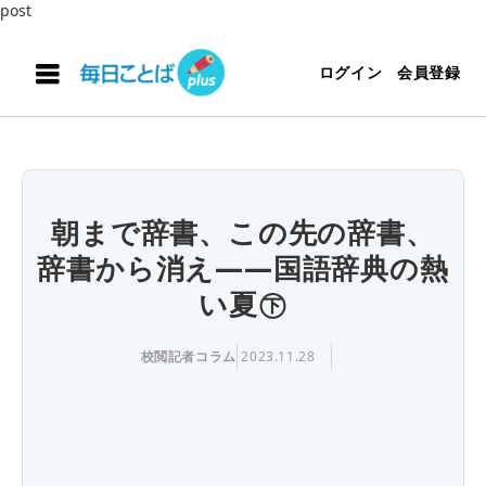
post
ログイン
会員登録
朝まで辞書、この先の辞書、
辞書から消え――国語辞典の熱
い夏㊦
校閲記者コラム
2023.11.28