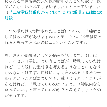
坊さんと三国編集委員の飯間浩明さんとの対談で、飯
間さんが「叱られてしまいました」と言っていました
（
『三省堂国語辞典から 消えたことば辞典』出版記念
対談
）。
一つの版だけで削除されたことばについて、「編者と
しては敗北感がありますね」と奥川さん。10年は使わ
れると思って入れたのに……ということですね。
奥川さんが編集者としての悩みを話します。例えば
「ルイセンコ学説」ということばが一時載っていたけ
れど、この説にお墨付きを与えるようなことにもなり
かねないわけです。同様に、よく言われる「３秒ルー
ル」ということばについても、載せようとしたことが
あるけれど、「載せていいのか？」と。３秒以内なら
食べていいよと言っていいのか？と考えてしまったの
だそうです。