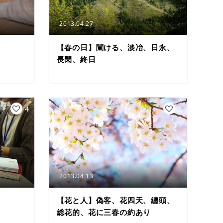
2013.04.27
【春の日】闌ける、淡冶、日永、
長閑、終日
4
2
2013.04.13
【花と人】偽客、花四天、纏頭、
総花的、花に三春の約あり