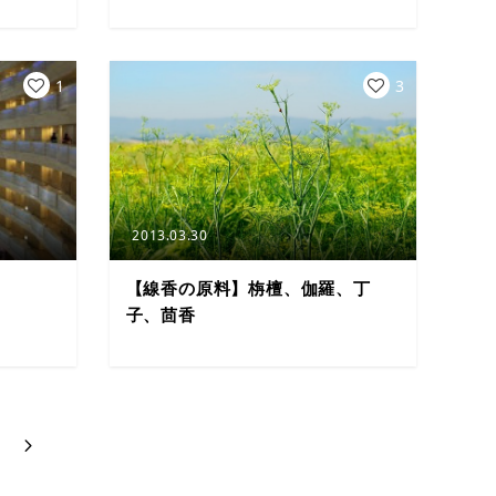
1
3
2013.03.30
【線香の原料】栴檀、伽羅、丁
子、茴香
