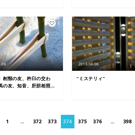
3
.06
2013.04.06
】刎頸の友、杵臼の交わ
“ミステリィ”
馬の友、知音、肝胆相照...
1
…
372
373
374
375
376
…
398