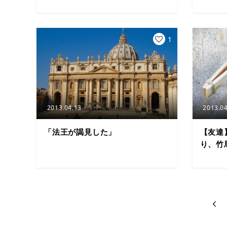
1
2013.04.13
2013.04
「法王が謁見した」
【友達
り、竹
