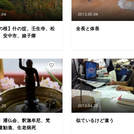
.04
2013.05.04
の桜】什の掟、壬生寺、松
全長と体長
、安中市、娘子隊
2
.20
2013.04.20
】灌仏会、釈迦牟尼、梵
似ているけど違う
建勧進、生老病死