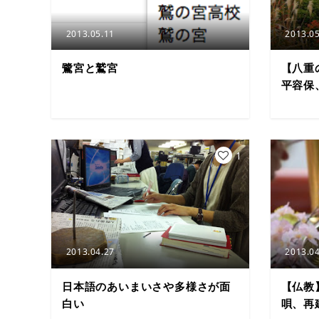
2013.05.11
2013.05
鷺宮と鷲宮
【八重
平容保
1
2013.04.27
2013.04
日本語のあいまいさや多様さが面
【仏教
白い
唄、再