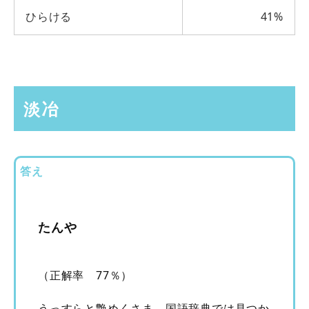
ひらける
41%
淡冶
答え
たんや
（正解率 77％）
うっすらと艶めくさま。国語辞典では見つか