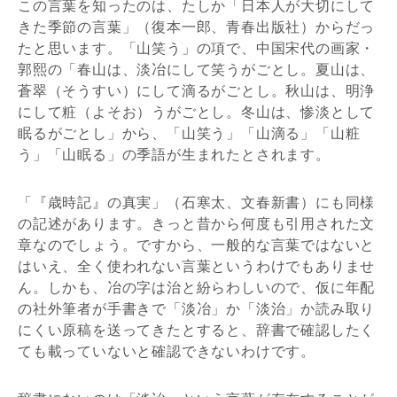
この言葉を知ったのは、たしか「日本人が大切にして
きた季節の言葉」（復本一郎、青春出版社）からだっ
たと思います。「山笑う」の項で、中国宋代の画家・
郭熙の「春山は、淡冶にして笑うがごとし。夏山は、
蒼翠（そうすい）にして滴るがごとし。秋山は、明浄
にして粧（よそお）うがごとし。冬山は、惨淡として
眠るがごとし」から、「山笑う」「山滴る」「山粧
う」「山眠る」の季語が生まれたとされます。
「『歳時記』の真実」（石寒太、文春新書）にも同様
の記述があります。きっと昔から何度も引用された文
章なのでしょう。ですから、一般的な言葉ではないと
はいえ、全く使われない言葉というわけでもありませ
ん。しかも、冶の字は治と紛らわしいので、仮に年配
の社外筆者が手書きで「淡冶」か「淡治」か読み取り
にくい原稿を送ってきたとすると、辞書で確認したく
ても載っていないと確認できないわけです。