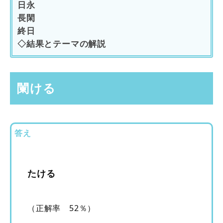
日永
長閑
終日
◇結果とテーマの解説
闌ける
答え
たける
（正解率 52％）