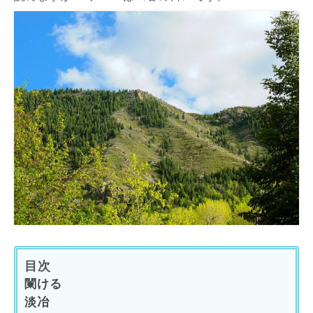
目次
闌ける
淡冶