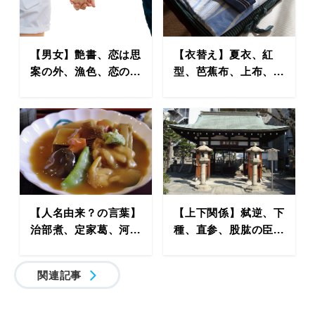
【男女】艶書、恋は思
【衣替え】夏衣、紅
案の外、漁色、恋の...
型、芭蕉布、上布、...
【人名由来？の言葉】
【上下関係】弑逆、下
治部煮、定家葛、河...
種、直参、股肱の臣...
関連記事