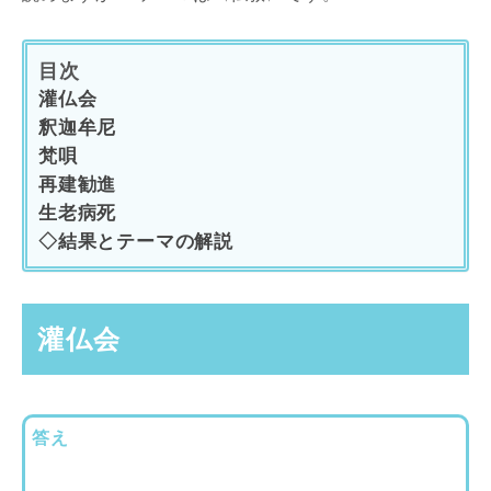
目次
灌仏会
釈迦牟尼
梵唄
再建勧進
生老病死
◇結果とテーマの解説
灌仏会
答え