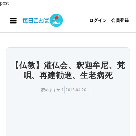
post
ログイン
会員登録
【仏教】灌仏会、釈迦牟尼、梵
唄、再建勧進、生老病死
読めますか？
2013.04.20