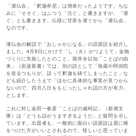
「灌仏会」「釈迦牟尼」は簡単だったようです。ちな
みに「そそぐ」はふつう「注ぐ」と書きますが、「灌
ぐ」とも書きます。仏様に甘茶を灌ぐから「灌仏会」
なのです。
灌仏会の解説で「おしゃかになる」の語源説を紹介し
ました。4月8日にかけて「し（火）がつようて」金物
づくりに失敗したとのこと。堀井令以知「ことばの由
来」（岩波新書）では、別の説として「地蔵や阿弥陀
を造るつもりが、誤って釈迦を鋳てしまったこと」な
ども紹介したうえで「ほかに具体的な事実が見つから
ないので、四月八日をもじったしゃれ説の方が有力」
とします。
これに対し金田一春彦「ことばの歳時記」（新潮文
庫）は「どうも話がうますぎるようだ」と疑問を示し
ています。出題者も、一般的に面白い語源説は眉に唾
をつけた方がいいとされるので、怪しいと思っていま