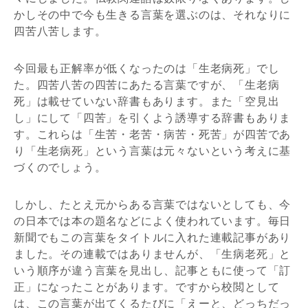
かしその中で今も生きる言葉を選ぶのは、それなりに
四苦八苦します。
今回最も正解率が低くなったのは「生老病死」でし
た。四苦八苦の四苦にあたる言葉ですが、「生老病
死」は載せていない辞書もあります。また「空見出
し」にして「四苦」を引くよう誘導する辞書もありま
す。これらは「生苦・老苦・病苦・死苦」が四苦であ
り「生老病死」という言葉は元々ないという考えに基
づくのでしょう。
しかし、たとえ元からある言葉ではないとしても、今
の日本では本の題名などによく使われています。毎日
新聞でもこの言葉をタイトルに入れた連載記事があり
ました。その連載ではありませんが、「生病老死」と
いう順序が違う言葉を見出し、記事ともに使って「訂
正」になったことがあります。ですから校閲として
は、この言葉が出てくるたびに「えーと、どっちだっ