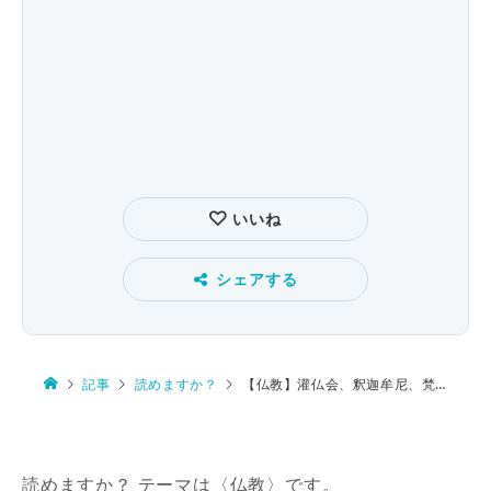
いいね
シェアする
記事
読めますか？
【仏教】灌仏会、釈迦牟尼、梵唄、再建勧進、生老病死
読めますか？ テーマは〈仏教〉です。