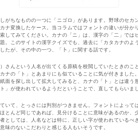
遇しがちなものの一つに「ニゴロ」があります。野球のセカ
タカナ変換したケース。当コラムではフォントの違いが分か
検索してみてください。カナの「ニ」は、漢字の「二」では
お題。このサイトの漢字クイズでも、過去に「カタカナのよ
ましたが、その中の一つ、「卜」に関する話です。
べ）さんという人名が出てくる原稿を校閲していたときのこ
タカナの「ト」とあまりにも似ていることに気が付きました
た紙面を探し出して拡大してみると、カナの「ト」とは違う
「ト」が使われているようだということで、直してもらいま
似ていて、とっさには判別がつきません。フォントによって
がほとんど同じであれば、見分けることに意味があるのか、
閲者としては、人名などは特に、正しい字が使われているべ
は意味のないこだわりと感じる人もいそうです。