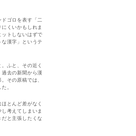
ンドゴロを表す「二
りにくいかもしれま
ヒットしないはずで
うな漢字」というテ
と。ふと、その近く
。過去の新聞から漢
形。その原稿では、
した。
はほとんど差がなく
少し考えてしまいま
きだと主張したくな