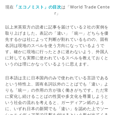
現在
「エコノミスト」の目次
は「World Trade Cente
r」
以上米英双方の読者に記事を届けている２社の実例を
取り上げました。表記の「違い」「統一」どちらを優
先するかは社によって判断が割れているものの、固有
名詞は現地のスペルを使う方向になっているようで
す。確かに現地に行ったときに迷わないよう、外国人
に対しても実際に使われているスペルを教えておくと
いうのは理にかなっているように思えます。
日本語は主に日本国内のみで使われている言語である
という特性上、固有名詞以外のことばでも「違い」よ
りも「統一」の作用の方が強く働きがちです。ただ常
に変化し続けることばの性質や多文化を尊重しようと
いう社会の流れを考えると、ガーディアン紙のよう
に、いずれ日本の新聞でも「違い」を認めた上でソー
シャルメディア等で注釈を付けるという形が出てくる