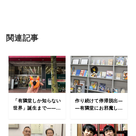
関連記事
「有隣堂しか知らない
作り続けて停滞脱出―
世界」誕生まで――...
―有隣堂にお邪魔し...