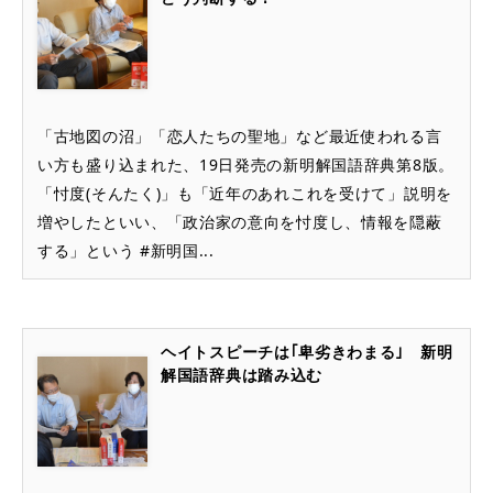
「古地図の沼」「恋人たちの聖地」など最近使われる言
い方も盛り込まれた、19日発売の新明解国語辞典第8版。
「忖度(そんたく)」も「近年のあれこれを受けて」説明を
増やしたといい、「政治家の意向を忖度し、情報を隠蔽
する」という #新明国...
ヘイトスピーチは｢卑劣きわまる｣ 新明
解国語辞典は踏み込む