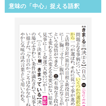
意味の「中心」捉える語釈