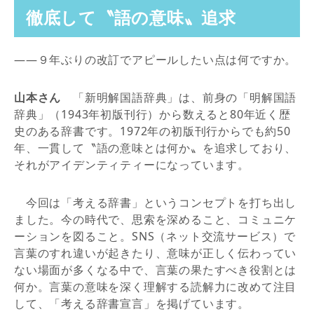
徹底して〝語の意味〟追求
――９年ぶりの改訂でアピールしたい点は何ですか。
山本さん
「新明解国語辞典」は、前身の「明解国語
辞典」（1943年初版刊行）から数えると80年近く歴
史のある辞書です。1972年の初版刊行からでも約50
年、一貫して〝語の意味とは何か〟を追求しており、
それがアイデンティティーになっています。
今回は「考える辞書」というコンセプトを打ち出し
ました。今の時代で、思索を深めること、コミュニケ
ーションを図ること。SNS（ネット交流サービス）で
言葉のすれ違いが起きたり、意味が正しく伝わってい
ない場面が多くなる中で、言葉の果たすべき役割とは
何か。言葉の意味を深く理解する読解力に改めて注目
して、「考える辞書宣言」を掲げています。