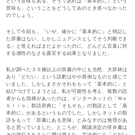
という意味もある、そうであれば『基本的に』という
意味も」ということをどうしてあのとき述べなかった
のでしょう。
そして今回も、「いや、確かに『基本的に』と明記し
た辞書はない、しかしニュアンスとしてそう判断でき
る」と答えればまだよかったのに、どんどん言葉に対
する感性のなさを露呈する結果となりました。
私が調べた３０種以上の辞書の中にも当然、大辞林は
あり「どだい」という語釈はやや異例なものと感じて
いました。しかしまさかそれをもって「基本的に」と
結びつけてしまうとは。私が可能性を考え、複数の読
者からも指摘があったのは、インターネットの「Ｗｅ
ｂｌｉｏ」類語辞典に「そもそも」の類語として「基
本的に」があるというものでした。しかしネットの類
語をもって「辞書にある意味」とみなすのは無理があ
ると思っていました。ところが、閣議決定の答弁書は
その強引さをさらに飛び越えた、文法的にも「どだい