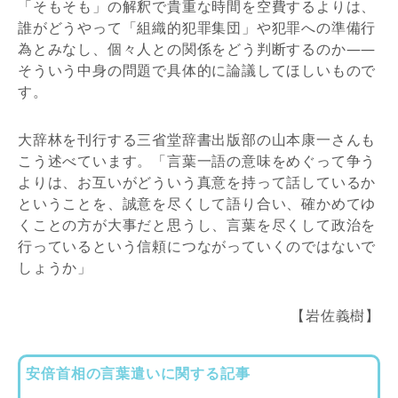
「そもそも」の解釈で貴重な時間を空費するよりは、
誰がどうやって「組織的犯罪集団」や犯罪への準備行
為とみなし、個々人との関係をどう判断するのか――
そういう中身の問題で具体的に論議してほしいもので
す。
大辞林を刊行する三省堂辞書出版部の山本康一さんも
こう述べています。「言葉一語の意味をめぐって争う
よりは、お互いがどういう真意を持って話しているか
ということを、誠意を尽くして語り合い、確かめてゆ
くことの方が大事だと思うし、言葉を尽くして政治を
行っているという信頼につながっていくのではないで
しょうか」
【岩佐義樹】
安倍首相の言葉遣いに関する記事