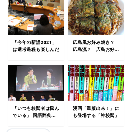
「今年の新語2021」
広島風お好み焼き？
は選考過程も楽しんだ
広島流？ 広島お好...
「いつも校閲者は悩ん
漫画「重版出来！」に
でいる」 国語辞典...
も登場する「神校閲」