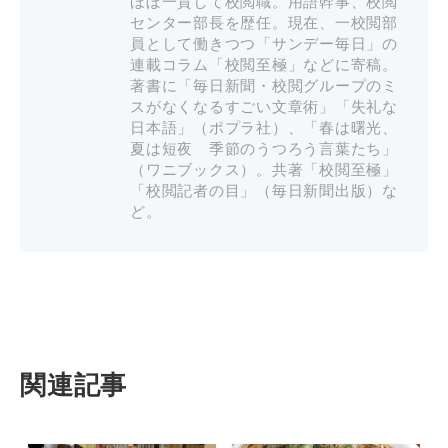
ほぼ一貫して校閲職。用語幹事、校閲
センター部長を歴任。現在、一校閲部
員として働きつつ「サンデー毎日」の
連載コラム「校閲至極」などに寄稿。
著書に「毎日新聞・校閲グループのミ
スがなくなるすごい文章術」「失礼な
日本語」（ポプラ社）、「春は曙光、
夏は短夜 季節のうつろう言葉たち」
（ワニブックス）。共著「校閲至極」
「校閲記者の目」（毎日新聞出版）な
ど。
関連記事