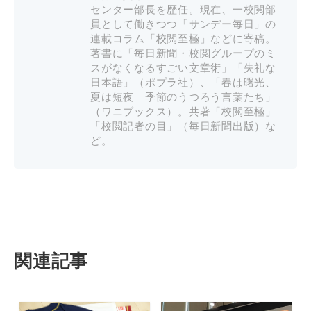
センター部長を歴任。現在、一校閲部
員として働きつつ「サンデー毎日」の
連載コラム「校閲至極」などに寄稿。
著書に「毎日新聞・校閲グループのミ
スがなくなるすごい文章術」「失礼な
日本語」（ポプラ社）、「春は曙光、
夏は短夜 季節のうつろう言葉たち」
（ワニブックス）。共著「校閲至極」
「校閲記者の目」（毎日新聞出版）な
ど。
関連記事