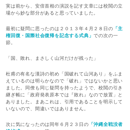
実は前から、安倍首相の演説を記す文章には校閲の立
場から妙な部分があると思っていました。
最初に疑問に思ったのは２０１３年４月２８日の
「主
権回復・国際社会復帰を記念する式典」
での次の一
節。
「国、敗れ、まさしく山河だけが残った」
杜甫の有名な漢詩の初め「国破れて山河あり」をふま
えているのは明らかなので「破れ」ではないかと思い
ました。同僚も同じ疑問を持ったようで、校閲の引き
継ぎ帳に「政府発表原本では『敗れ』なので放置」と
ありました。まあこれは、引用であることを明示して
いないので、間違いではありません。
次に気になったのは同年６月２３日の
「沖縄全戦没者