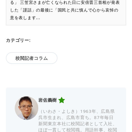
る」 三笠宮さまが亡くなられた日に安倍晋三首相が発表
した「謹話」の最後に「国民と共に慎んで心から哀悼の
意を表します...
カテゴリー:
校閲記者コラム
岩佐義樹
（いわさ・よしき）1963年、広島県
呉市生まれ、広島市育ち。87年毎日
新聞東京本社に校閲記者として入社、
ほぼ一貫して校閲職。用語幹事、校閲