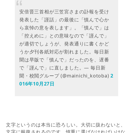
安倍晋三首相が三笠宮さまの訃報を受け
発表した「謹話」の最後に「慎んで心か
ら哀悼の意を表します」。「慎んで」は
「控えめに」との意味なので「謹んで」
が適切でしょうが、発表通りに書くかど
うか夕刊各紙対応が割れました。毎日新
聞は早版で「慎んで」だったのを、遅番
で「謹んで」に直しました。— 毎日新
聞・校閲グループ (@mainichi_kotoba)
2
016年10月27日
文字というのは本当に恐ろしい。大切に扱わないと、
文字に報復されるのです。慎重に選ばなければいけな