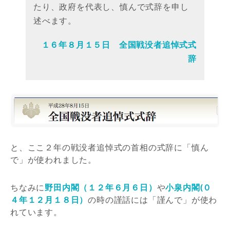
たり、政府を代表し、慎んで式辞を申し
述べます。
１６年８月１５日 全国戦没者追悼式式
辞
と、ここ２年の戦没者追悼式の首相の式辞に「慎ん
で」が使われました。
ちなみに
野田内閣（１２年６月６日）
や
小泉内閣(０
４年１２月１８日）
の時の謹話には「謹んで」が使わ
れています。