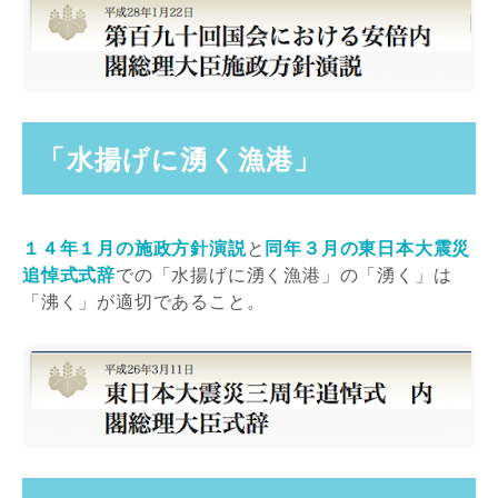
「水揚げに湧く漁港」
１４年１月の施政方針演説
と
同年３月の東日本大震災
追悼式式辞
での「水揚げに湧く漁港」の「湧く」は
「沸く」が適切であること。