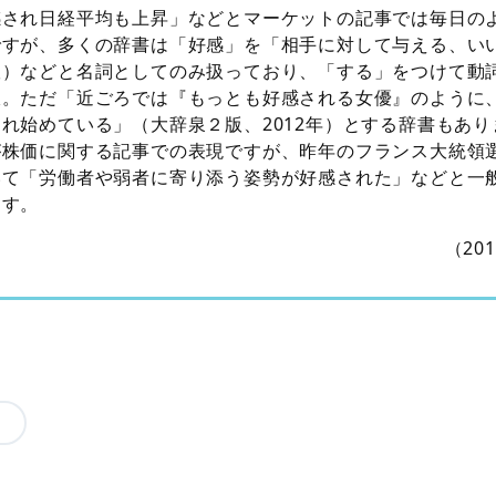
感され日経平均も上昇」などとマーケットの記事では毎日の
ですが、多くの辞書は「好感」を「相手に対して与える、い
版）などと名詞としてのみ扱っており、「する」をつけて動
派。ただ「近ごろでは『もっとも好感される女優』のように
れ始めている」（大辞泉２版、2012年）とする辞書もあ
が株価に関する記事での表現ですが、昨年のフランス大統領
いて「労働者や弱者に寄り添う姿勢が好感された」などと一
ます。
（20