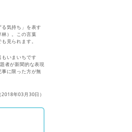
ずる気持ち」を表す
辞林）。この言葉
でも見られます。
呂もいまいちです
出題者が新聞的な表現
記事に限った方が無
（2018年03月30日）