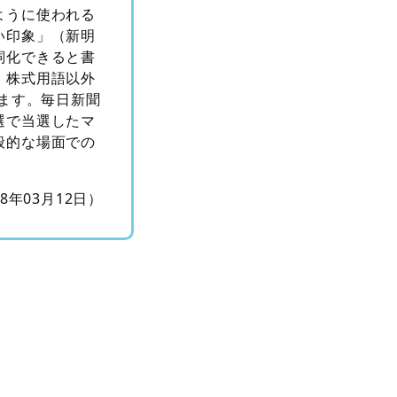
ように使われる
い印象」（新明
詞化できると書
、株式用語以外
ります。毎日新聞
選で当選したマ
般的な場面での
18年03月12日）