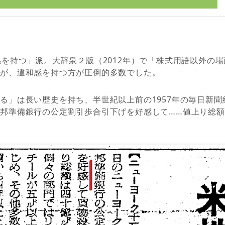
感を持つ」派。大辞泉２版（2012年）で「株式用語以外の
たが、違和感を持つ方が圧倒的多数でした。
る」は長い歴史を持ち、半世紀以上前の1957年の毎日新
邦準備銀行の公定割引歩合引下げを好感して……値上り総