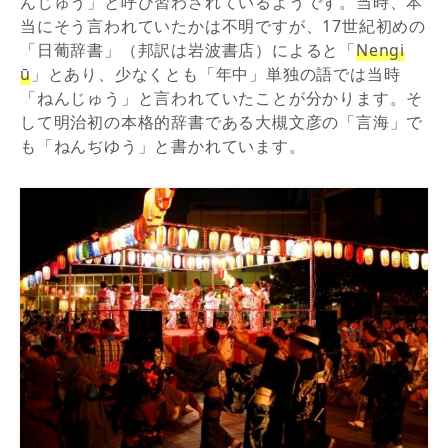
んじゅう」と呼び習わされているようです。当時、本
当にそう言われていたかは不明ですが、17世紀初めの
「日葡辞書」（邦訳は岩波書店）によると「
Nengi
ū
」とあり、少なくとも「年中」単独の語では当時
「ねんじゅう」と言われていたことが分かります。そ
して明治初の本格的辞書である大槻文彦の「言海」で
も「ねんぢゆう」と書かれています。