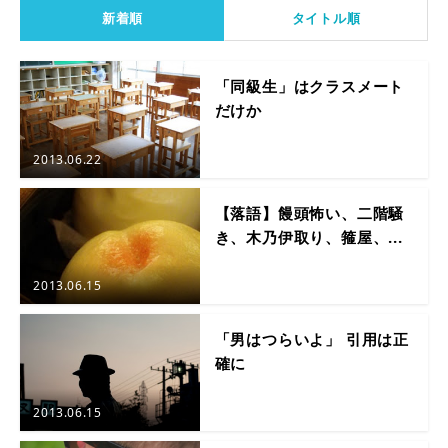
新着順
タイトル順
「同級生」はクラスメート
だけか
2013.06.22
【落語】饅頭怖い、二階騒
き、木乃伊取り、箍屋、...
2013.06.15
「男はつらいよ」 引用は正
確に
2013.06.15