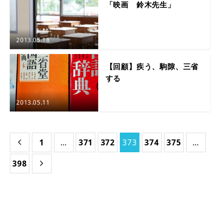
「映画 鈴木先生」
2013.05.18
【回顧】疾う、駒隙、三省
する
2013.05.11
1
…
371
372
373
374
375
…

398
