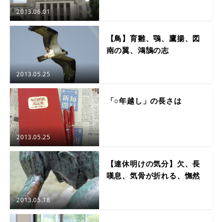
2013.06.01
【鳥】育雛、鶚、鷹揚、図
南の翼、鴻鵠の志
2013.05.25
「○年越し」の長さは
2013.05.25
【連休明けの気分】欠、長
嘆息、気骨が折れる、憮然
2013.05.18