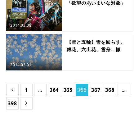
「欲望のあいまいな対象」
2014.03.08
【雪と五輪】雪を回らす、
銀花、六出花、雪舟、轍
2014.03.01
1
…
364
365
366
367
368
…

398
