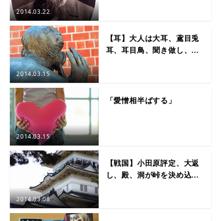
2014.03.22
【耳】大人は大耳、鳶目兎
耳、耳目鳥、聞き做し、...
2014.03.15
「愛憎相半ばする」
2014.03.15
【戦国】小田原評定、大返
し、殿、洞が峠を決め込...
2014.03.08