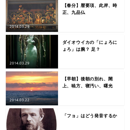
【春分】暦要項、此岸、時
正、九品仏
2014.03.29
ダイオウイカの「にょろに
ょろ」は腕？ 足？
2014.03.29
【早朝】後朝の別れ、閖
上、暁方、寝汚い、曙光
2014.03.22
「フョ」はどう発音するか