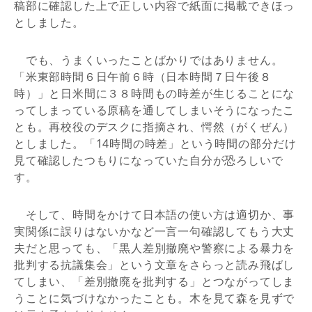
稿部に確認した上で正しい内容で紙面に掲載できほっ
としました。
でも、うまくいったことばかりではありません。
「米東部時間６日午前６時（日本時間７日午後８
時）」と日米間に３８時間もの時差が生じることにな
ってしまっている原稿を通してしまいそうになったこ
とも。再校役のデスクに指摘され、愕然（がくぜん）
としました。「14時間の時差」という時間の部分だけ
見て確認したつもりになっていた自分が恐ろしいで
す。
そして、時間をかけて日本語の使い方は適切か、事
実関係に誤りはないかなど一言一句確認してもう大丈
夫だと思っても、「黒人差別撤廃や警察による暴力を
批判する抗議集会」という文章をさらっと読み飛ばし
てしまい、「差別撤廃を批判する」とつながってしま
うことに気づけなかったことも。木を見て森を見ずで