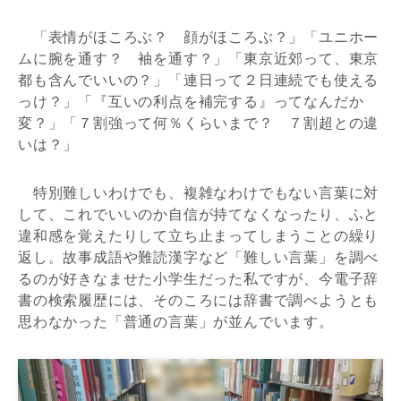
「表情がほころぶ？ 顔がほころぶ？」「ユニホー
ムに腕を通す？ 袖を通す？」「東京近郊って、東京
都も含んでいいの？」「連日って２日連続でも使える
っけ？」「『互いの利点を補完する』ってなんだか
変？」「７割強って何％くらいまで？ ７割超との違
いは？」
特別難しいわけでも、複雑なわけでもない言葉に対
して、これでいいのか自信が持てなくなったり、ふと
違和感を覚えたりして立ち止まってしまうことの繰り
返し。故事成語や難読漢字など「難しい言葉」を調べ
るのが好きなませた小学生だった私ですが、今電子辞
書の検索履歴には、そのころには辞書で調べようとも
思わなかった「普通の言葉」が並んでいます。