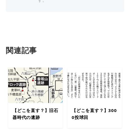
す。
関連記事
【どこを直す？】旧石
【どこを直す？】300
器時代の遺跡
0投球回