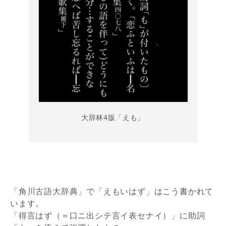
大辞林4版「えも」
「角川古語大辞典」で「えもいはず」はこう書かれて
います。
「得言はず（＝口ニ出シテ言イ表セナイ）」に助詞