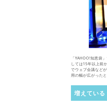
「YAHOO!知恵
しては15年以上前
でウェブ会議など
用の幅が広がった
増えている