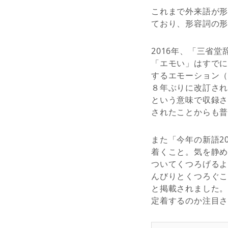
これまで外来語が
ており、形容詞の
2016年、「三省
「エモい」はすでに
するエモーション（
８年ぶりに改訂され
という意味で収録
されたことからも
また「今年の新語20
着くこと。気を静
ついてくつろげる
んびりとくつろぐ
と掲載されました
定着するのか注目