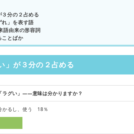
が３分の２占める
ずれ」を表す語
来語由来の形容詞
ることばか
い」が３分の２占める
「ラグい」――意味は分かりますか？
分かるし、使う 18％