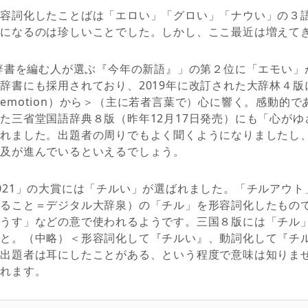
形容詞化したことばは「エロい」「グロい」「ナウい」の３
形になるのは珍しいことでした。しかし、ここ最近は増えて
堂辞書を編む人が選ぶ『今年の新語』」の第２位に「エモい」
辞書にも採用されており、2019年に改訂された大辞林４
emotion）から＞（主に若者言葉で）心に響く。感動的
た三省堂国語辞典８版（昨年12月17日発売）にも「心が
されました。出題者の周りでもよく聞くようになりましたし
普及が進んでいるといえるでしょう。
21」の大賞には「チルい」が選ばれました。「チルアウト」（ch
めること＝デジタル大辞泉）の「チル」を形容詞化したもの
ようす」などの意で使われるようです。三国８版には「チル
こと。（中略）＜形容詞化して『チルい』、動詞化して『チ
。出題者は耳にしたことがある、という程度で意味は知りま
されます。