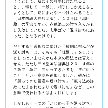
ようとして、逆にその相手に討たれるこ
と」、転じて「一般に、相手にしかえしをし
ようとして、逆にまたやっつけられること」
（日本国語大辞典２版）。１２月は「忠臣
蔵」の季節ですが、赤穂浪士の討ち入りがも
し失敗していたら、志半ばで「返り討ちにあ
った」となるわけです。
だとすると選択肢に挙げた「横綱に挑んだが
返り討ち」は、そもそも「仕返し」をしよう
としてはいませんから本来の用法とは言えま
せん。ただし三省堂国語辞典は２０１４年の
７版で、単に「向かってきた者を、逆に討つ
こと」という意味を追加しました。確かに
「襲ってきた暴漢を返り討ち」「振り込め詐
欺にだまされたふりで返り討ち」など、この
意味で使われるのはよく目にします。
しかしもう一つの「いじめっ子を返り討ち」