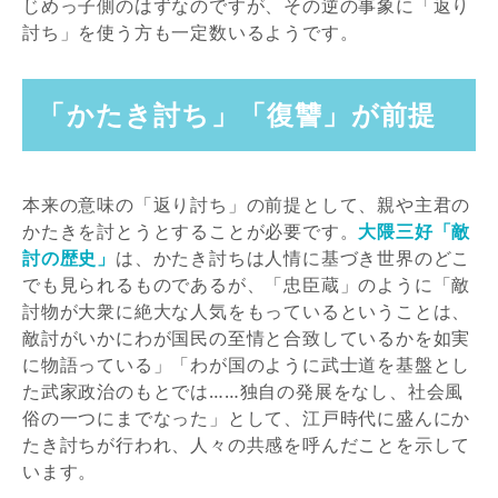
じめっ子側のはずなのですが、その逆の事象に「返り
討ち」を使う方も一定数いるようです。
「かたき討ち」「復讐」が前提
本来の意味の「返り討ち」の前提として、親や主君の
かたきを討とうとすることが必要です。
大隈三好「敵
討の歴史」
は、かたき討ちは人情に基づき世界のどこ
でも見られるものであるが、「忠臣蔵」のように「敵
討物が大衆に絶大な人気をもっているということは、
敵討がいかにわが国民の至情と合致しているかを如実
に物語っている」「わが国のように武士道を基盤とし
た武家政治のもとでは……独自の発展をなし、社会風
俗の一つにまでなった」として、江戸時代に盛んにか
たき討ちが行われ、人々の共感を呼んだことを示して
います。