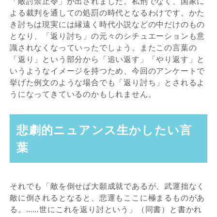
「敵討禁止令」が出されました。私刑でなく、国家に
よる裁判を通しての処罰の時代となるわけです。かた
き討ちは現実には縁遠く時代小説などの中だけのもの
となり、「返り討ち」の元々のシチュエーションも意
識されなくなっていったでしょう。またこの言葉の
「返り」という部分から「追い返す」「やり返す」と
いうようなイメージを持つため、今回のアンケートで
挙げた例文のような場合でも「返り討ち」とされるよ
うになってきているのかもしれません。
悲劇的ニュアンス生かしたい言
葉
それでも「敵を倒せば大願成就であるが、武運拙なく
敵に倒されるとなると、悲運もここに極まるものがあ
る。……世にこれを返り討という」（同書）と書かれ