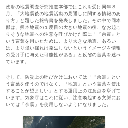
政府の地震調査研究推進本部ではこれを受け同年８
月、「大地震後の地震活動の見通しに関する情報のあ
り方」と題した報告書を発表しました。その中で同本
部は、熊本地震の１度目の大きい地震の後、なお起こ
りそうな地震への注意を呼びかけた際に「『余震』と
いう言葉を用いたために、より大きな地震、あるい
は、より強い揺れは発生しないというイメージを情報
の受け手に与えた可能性がある」と反省の言葉を述べ
ています。
そして、防災上の呼びかけにおいては「『余震』とい
う言葉を使うのではなく、『地震』という言葉を使用
することが望ましい」とする運用上の注意点を挙げて
います。気象庁はこれに従い、注意喚起する文脈にお
いては「余震」を使用しないようになりました。