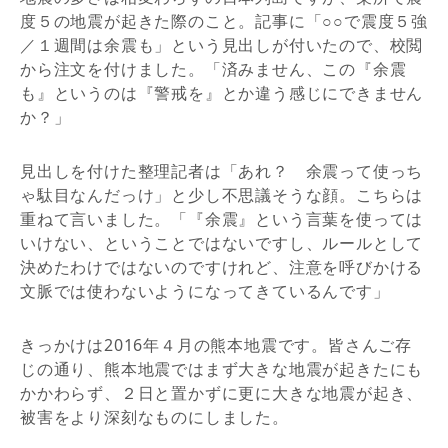
度５の地震が起きた際のこと。記事に「○○で震度５強
／１週間は余震も」という見出しが付いたので、校閲
から注文を付けました。「済みません、この『余震
も』というのは『警戒を』とか違う感じにできません
か？」
見出しを付けた整理記者は「あれ？ 余震って使っち
ゃ駄目なんだっけ」と少し不思議そうな顔。こちらは
重ねて言いました。「『余震』という言葉を使っては
いけない、ということではないですし、ルールとして
決めたわけではないのですけれど、注意を呼びかける
文脈では使わないようになってきているんです」
きっかけは2016年４月の熊本地震です。皆さんご存
じの通り、熊本地震ではまず大きな地震が起きたにも
かかわらず、２日と置かずに更に大きな地震が起き、
被害をより深刻なものにしました。