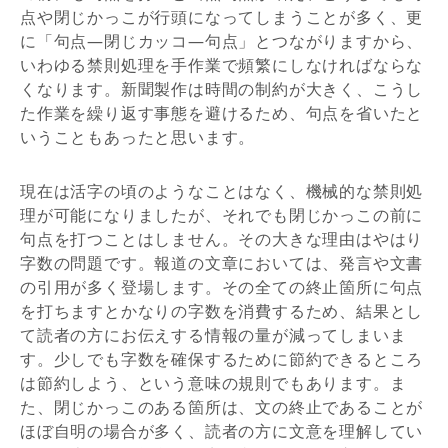
点や閉じかっこが行頭になってしまうことが多く、更
に「句点―閉じカッコ―句点」とつながりますから、
いわゆる禁則処理を手作業で頻繁にしなければならな
くなります。新聞製作は時間の制約が大きく、こうし
た作業を繰り返す事態を避けるため、句点を省いたと
いうこともあったと思います。
現在は活字の頃のようなことはなく、機械的な禁則処
理が可能になりましたが、それでも閉じかっこの前に
句点を打つことはしません。その大きな理由はやはり
字数の問題です。報道の文章においては、発言や文書
の引用が多く登場します。その全ての終止箇所に句点
を打ちますとかなりの字数を消費するため、結果とし
て読者の方にお伝えする情報の量が減ってしまいま
す。少しでも字数を確保するために節約できるところ
は節約しよう、という意味の規則でもあります。ま
た、閉じかっこのある箇所は、文の終止であることが
ほぼ自明の場合が多く、読者の方に文意を理解してい