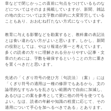
章などで閉じかっこの直前に句点をつけているものな
どについてはそのまま掲載していますが、新聞、雑誌
の地の文については文字数の節約に大変苦労している
こともあり、おおむね打たない方式になっています。
教育に与える影響などを勘案すると、教科書の表記法
とは食い違わない方がよいと思います。しかし、新聞
の役割としては、やはり報道が第一と考えています。
多くの読者の方々に理解される分かりやすい記事・文
章のためには、字数を確保するということの方に重き
を置くべきだと思います。
先述の「くぎり符号の使ひ方〔句読法〕（案）」には
「くぎり符号の適用は一種の修辞でもあるから、文の
論理的なすぢみちを乱さない範囲内で自由に加減し、
あるひはこの案を参考として更に他の符号を使つても
よい。なほ、読者の年齢や知識の程度に応じて、その
適用について手心を加へるべきである」とあります。