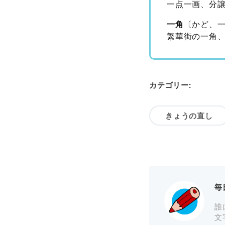
一点一画、分
一角
〔かど、
繁華街の一角
カテゴリー:
きょうの直し
毎
誰
文