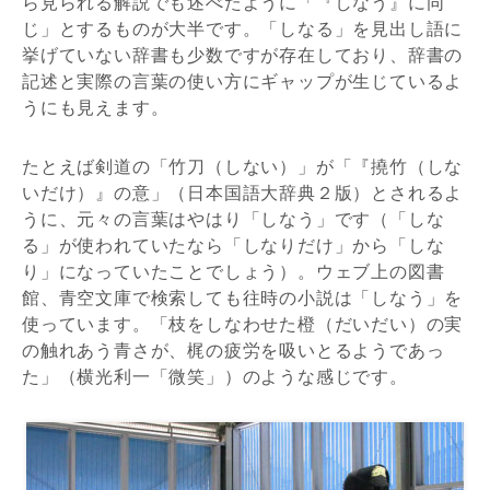
ら見られる解説でも述べたように「『しなう』に同
じ」とするものが大半です。「しなる」を見出し語に
挙げていない辞書も少数ですが存在しており、辞書の
記述と実際の言葉の使い方にギャップが生じているよ
うにも見えます。
たとえば剣道の「竹刀（しない）」が「『撓竹（しな
いだけ）』の意」（日本国語大辞典２版）とされるよ
うに、元々の言葉はやはり「しなう」です（「しな
る」が使われていたなら「しなりだけ」から「しな
り」になっていたことでしょう）。ウェブ上の図書
館、青空文庫で検索しても往時の小説は「しなう」を
使っています。「枝をしなわせた橙（だいだい）の実
の触れあう青さが、梶の疲労を吸いとるようであっ
た」（横光利一「微笑」）のような感じです。