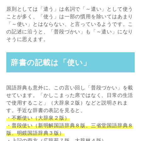
原則としては「遣う」は名詞で「～遣い」として使う
ことが多く、「使う」は一部の慣用を除いてはあまり
「～使い」とはならない、と言っているようです。こ
の記述に沿うと、「普段づかい」も「～遣い」になり
そうに思えます。
辞書の記載は「使い」
国語辞典も意外に、この言い回し「普段づかい」を載
せています。「かしこまった席ではなく、日常の生活
で使用すること」（大辞泉２版）などと説明されま
す。手近な辞書の表記を見ると、
・不断使い（大辞泉２版）
・普段使い（新明解国語辞典８版、三省堂国語辞典８
版、明鏡国語辞典３版）
・上記の両方（広辞苑７版、大辞林４版）