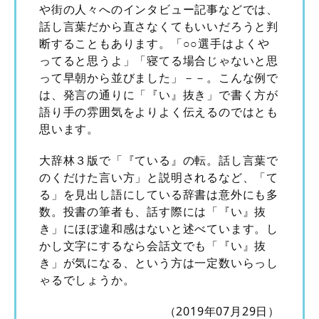
や街の人々へのインタビュー記事などでは、
話し言葉だから直さなくてもいいだろうと判
断することもあります。「○○選手はよくや
ってると思うよ」「寝てる場合じゃないと思
って早朝から並びました」－－。こんな例で
は、発言の通りに「『い』抜き」で書く方が
語り手の雰囲気をよりよく伝えるのではとも
思います。
大辞林３版で「『ている』の転。話し言葉で
のくだけた言い方」と説明されるなど、「て
る」を見出し語にしている辞書は意外にも多
数。投書の筆者も、話す際には「『い』抜
き」にほぼ違和感はないと述べています。し
かし文字にするなら会話文でも「『い』抜
き」が気になる、という方は一定数いらっし
ゃるでしょうか。
（2019年07月29日）