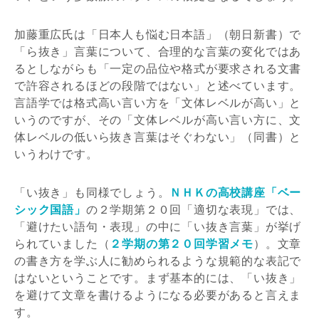
加藤重広氏は「日本人も悩む日本語」（朝日新書）で
「ら抜き」言葉について、合理的な言葉の変化ではあ
るとしながらも「一定の品位や格式が要求される文書
で許容されるほどの段階ではない」と述べています。
言語学では格式高い言い方を「文体レベルが高い」と
いうのですが、その「文体レベルが高い言い方に、文
体レベルの低いら抜き言葉はそぐわない」（同書）と
いうわけです。
「い抜き」も同様でしょう。
ＮＨＫの高校講座「ベー
シック国語」
の２学期第２０回「適切な表現」では、
「避けたい語句・表現」の中に「い抜き言葉」が挙げ
られていました（
２学期の第２０回学習メモ
）。文章
の書き方を学ぶ人に勧められるような規範的な表記で
はないということです。まず基本的には、「い抜き」
を避けて文章を書けるようになる必要があると言えま
す。