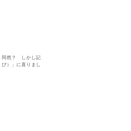
）同然？ しかし記
くび）」に直りまし